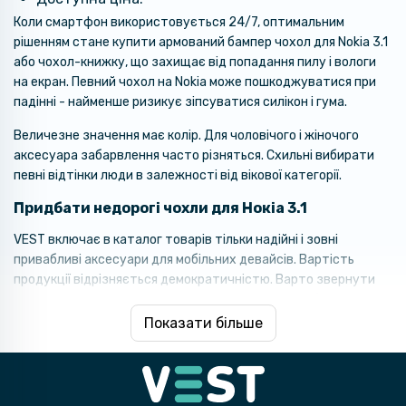
Коли смартфон використовується 24/7, оптимальним
рішенням стане купити армований бампер чохол для Nokia 3.1
або чохол-книжку, що захищає від попадання пилу і вологи
на екран. Певний чохол на Nokia може пошкоджуватися при
падінні - найменше ризикує зіпсуватися силікон і гума.
Величезне значення має колір. Для чоловічого і жіночого
аксесуара забарвлення часто різняться. Схильні вибирати
певні відтінки люди в залежності від вікової категорії.
Придбати недорогі чохли для Нокіа 3.1
VEST включає в каталог товарів тільки надійні і зовні
привабливі аксесуари для мобільних девайсів. Вартість
продукції відрізняється демократичністю. Варто звернути
увагу і на широкий асортимент, що дозволяє підібрати чохол
на смартфон Нокіа 3.1 і догодити будь-яким вимогам покупців.
Показати більше