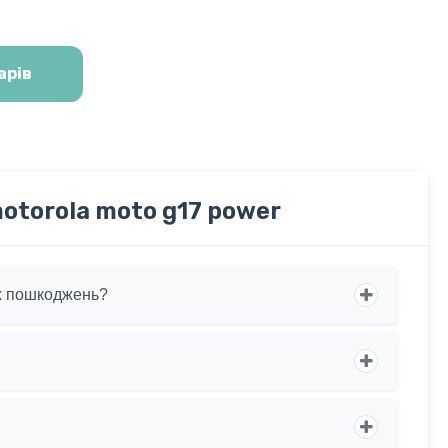
арів
otorola moto g17 power
их пошкоджень?