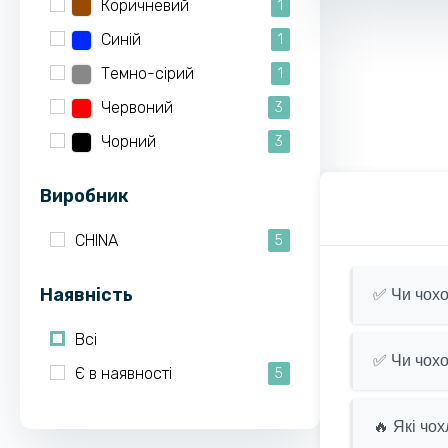
Коричневий
1
Синій
1
Темно-сірий
1
Червоний
3
Чорний
3
Виробник
CHINA
5
Наявність
✅ Чи чохо
Всі
✅ Чи чохо
Є в наявності
5
🔥 Які чо