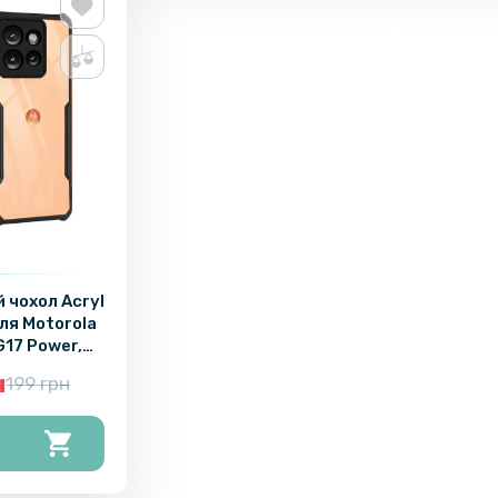
 чохол Acryl
для Motorola
G17 Power,
ck
н
199 грн