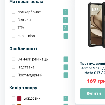
Матеріал чохла
полікарбонат
2
Силікон
2
ТПУ
3
еко-шкіра
1
Особливості
Знімний ремінець
1
Протиударний
Підставка
1
Armor Shell 
Moto G17 / 
Протиударний
1
Bla
169 гр
Колір товару
Купити
Бордовий
1