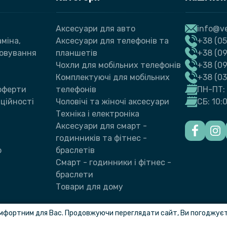
Аксесуари для авто
info@ve
міна,
Аксесуари для телефонів та
+38 (05
говування
планшетів
+38 (09
Чохли для мобільних телефонів
+38 (0
Комплектуючі для мобільних
+38 (0
 оферти
телефонів
ПН-ПТ: 
ційності
Чоловічі та жіночі аксесуари
СБ: 10:
Техніка і електроніка
Аксесуари для смарт -
годинників та фітнес -
ю
браслетів
Смарт - годинники і фітнес -
браслети
Товари для дому
мфортним для Вас. Продовжуючи переглядати сайт, Ви погоджуєте