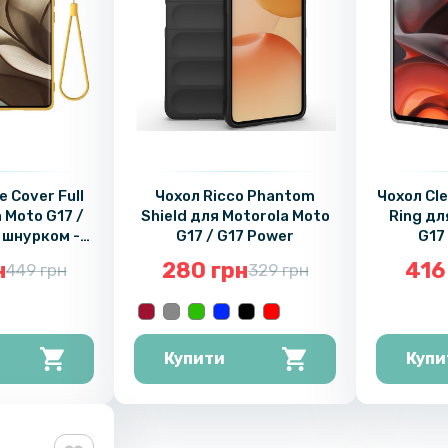
e Cover Full
Чохол Ricco Phantom
Чохол Cl
 Moto G17 /
Shield для Motorola Moto
Ring дл
і шнурком -
G17 / G17 Power
G17
лею
н
280 грн
416
449 грн
329 грн
Купити
Купи