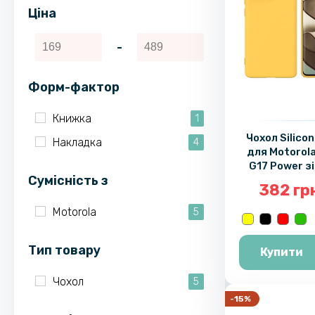
Ціна
-
Форм-фактор
Книжка
1
Чохол Silicon
Накладка
4
для Motorola
G17 Power з
Cумісність з
пет
382 гр
Motorola
5
Тип товару
Купити
Чохол
5
-15%