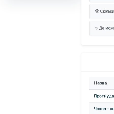
🤑 Скільк
✨ Де можн
Назва
Протиудар
Чохол - к