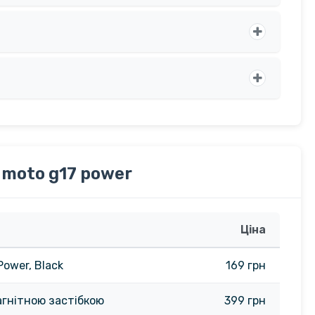
 moto g17 power
Ціна
Power, Black
169 грн
магнітною застібкою
399 грн