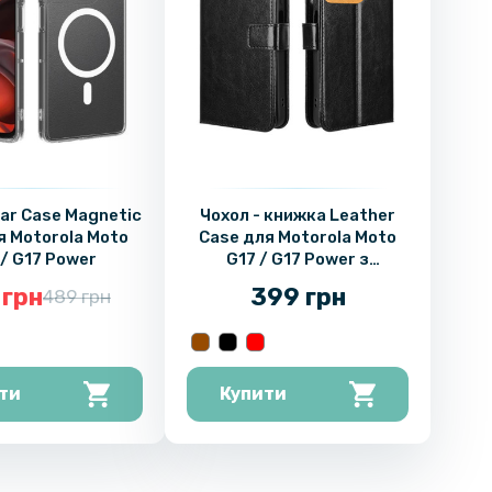
ear Case Magnetic
Чохол - книжка Leather
я Motorola Moto
Case для Motorola Moto
 / G17 Power
G17 / G17 Power з
магнітною застібкою
 грн
399 грн
489 грн
ти
Купити