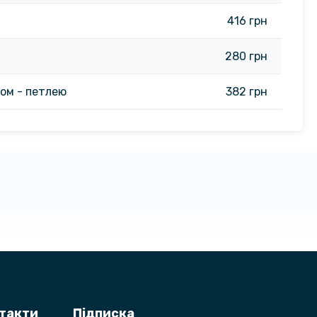
416 грн
280 грн
ком - петлею
382 грн
нтакти
Підписка