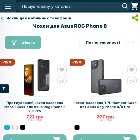
Чохли для мобільних телефонів
Чохли для Asus ROG Phone 8
фільтр
По популярності
-15%
-15%
Протиударний чохол накладка
Чохол-накладка TPU Bamper Case
Metal Glass для Asus Rog Phone 8
для Asus Rog Phone 8/8 Pro
/ 8 Pro
722 грн
297 грн
849 грн
349 грн