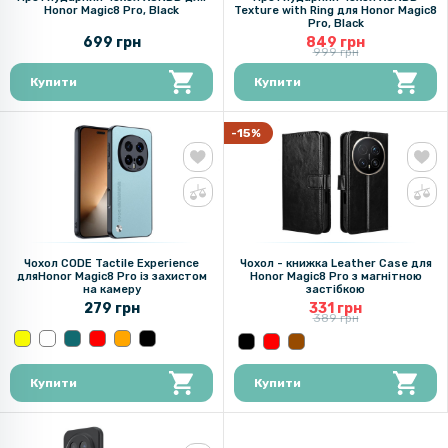
Honor Magic8 Pro, Black
Texture with Ring для Honor Magic8
Pro, Black
699 грн
849 грн
999 грн
Купити
Купити
-15%
Чохол CODE Tactile Experience
Чохол - книжка Leather Case для
дляHonor Magic8 Pro із захистом
Honor Magic8 Pro з магнітною
на камеру
застібкою
279 грн
331 грн
389 грн
Купити
Купити