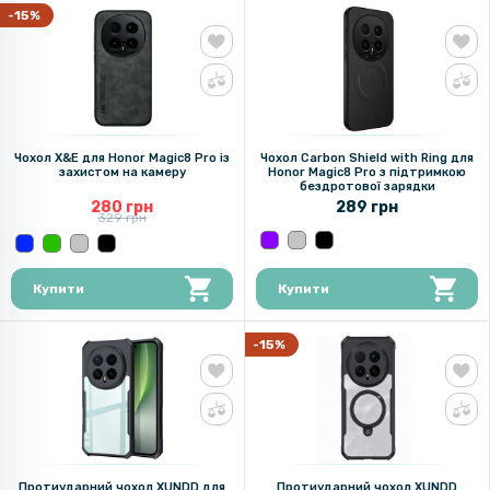
-15%
Чохол X&E для Honor Magic8 Pro із
Чохол Carbon Shield with Ring для
захистом на камеру
Honor Magic8 Pro​ з підтримкою
бездротової зарядки
280 грн
289 грн
329 грн
Купити
Купити
-15%
Протиударний чохол XUNDD для
Протиударний чохол XUNDD