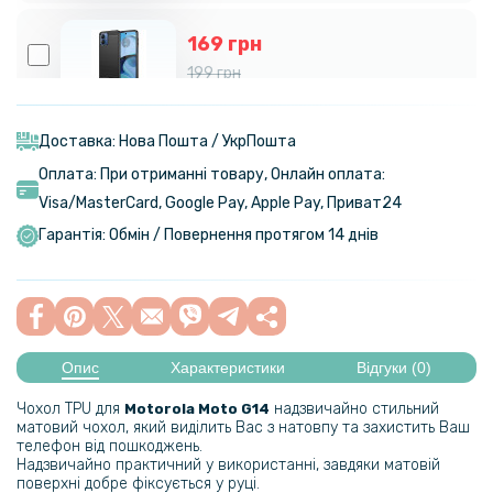
169 грн
199 грн
Чохол накладка Polished Carbon для Motorola Moto G14
Доставка: Нова Пошта / УкрПошта
95 грн
Оплата: При отриманні товару, Онлайн оплата:
119 грн
Visa/MasterСard, Google Pay, Apple Pay, Приват24
Захисне скло 2.5D 0.3mm Tempered Glass для Motorola Moto G14
Гарантія: Обмін / Повернення протягом 14 днів
62 грн
69 грн
Шторка Privacy Protection для веб-камери ноутбука, фронтальної
Опис
Характеристики
Відгуки (0)
камери планшета або телефона, Black
Чохол TPU для
надзвичайно стильний
Motorola Moto G14
матовий чохол, який виділить Вас з натовпу та захистить Ваш
телефон від пошкоджень.
Надзвичайно практичний у використанні, завдяки матовій
поверхні добре фіксується у руці.