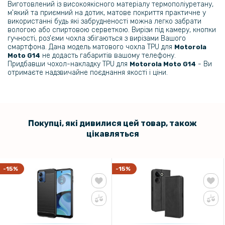
Виготовлений із високоякісного матеріалу термополіуретану,
м'який та приємний на дотик, матове покриття практичне у
використанні будь які забрудненості можна легко забрати
вологою або спиртовою серветкою. Вирізи під камеру, кнопки
гучності, роз'єми чохла збігаються з вирізами Вашого
смартфона. Дана модель матового чохла TPU для
Motorola
не додасть габаритів вашому телефону.
Moto G14
Придбавши чохол-накладку TPU для
- Ви
Motorola Moto G14
отримаєте надзвичайне поєднання якості і ціни.
Покупці, які дивилися цей товар, також
цікавляться
-15%
-15%