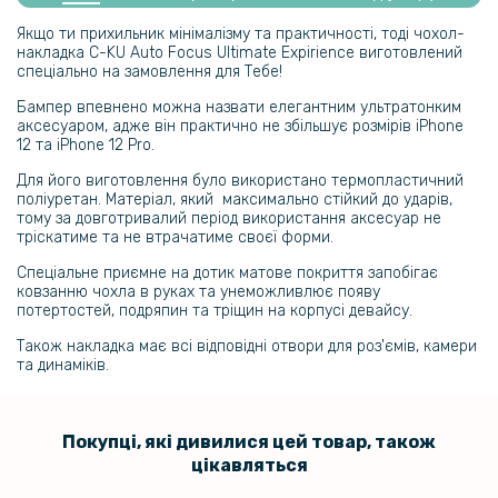
Redmi K70E із захистом при падінні
Якщо ти прихильник мінімалізму та практичності, тоді чохол-
накладка C-KU Auto Focus Ultimate Expirience виготовлений
спеціально на замовлення для Тебе!
Бампер впевнено можна назвати елегантним ультратонким
аксесуаром, адже він практично не збільшує розмірів iPhone
12 та iPhone 12 Pro.
Для його виготовлення було використано термопластичний
поліуретан. Матеріал, який максимально стійкий до ударів,
тому за довготривалий період використання аксесуар не
тріскатиме та не втрачатиме своєї форми.
Спеціальне приємне на дотик матове покриття запобігає
ковзанню чохла в руках та унеможливлює появу
потертостей, подряпин та тріщин на корпусі девайсу.
Також накладка має всі відповідні отвори для роз'ємів, камери
та динаміків.
Покупці, які дивилися цей товар, також
цікавляться