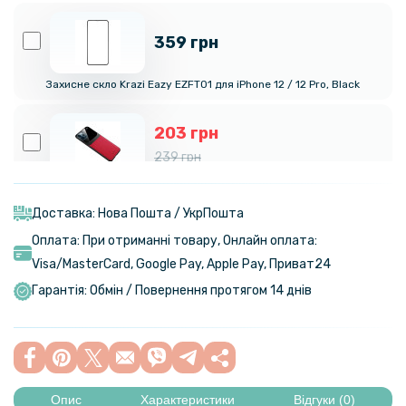
359 грн
Захисне скло Krazi Eazy EZFT01 для iPhone 12 / 12 Pro, Black
203 грн
239 грн
Чохол-накладка Epik Delicate для Apple iPhone 12 / 12 Pro
Доставка: Нова Пошта / УкрПошта
59 грн
Оплата: При отриманні товару, Онлайн оплата:
129 грн
Visa/MasterСard, Google Pay, Apple Pay, Приват24
Захисне скло Tempered Glass 0,3mm 2.5D на камеру для Apple
Гарантія: Обмін / Повернення протягом 14 днів
iPhone 12, Transparent
239 грн
299 грн
Опис
Характеристики
Відгуки (0)
Чохол - накладка Ricco Phantom Shield для Xiaomi Poco X6 Pro /