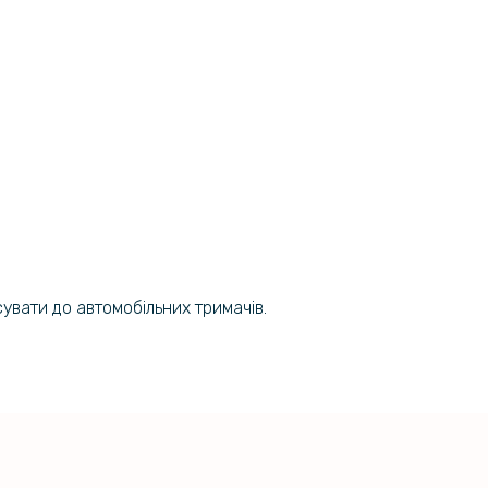
на гідрогелева плівка Hydrogel
159 грн
TE nubia V70 Design на задню
199 грн
ansparent
239 грн
а плівка iNobi Matte для ZTE nubia
n на задню панель, Матова
299 грн
увати до автомобільних тримачів.