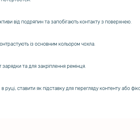
Протиудар
Film для Z
панель, Tr
тиви від подряпин та запобігають контакту з поверхнею.
Гідрогелев
V70 Desig
контрастують із основним кольором чохла.
т зарядки та для закріплення ремінця.
 руці, ставити як підставку для перегляду контенту або фікс