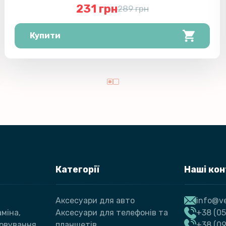
231 грн
289 грн
Купити
Категорії
Наші ко
Аксесуари для авто
info@ve
міна,
Аксесуари для телефонів та
+38 (05
говування
планшетів
+38 (09