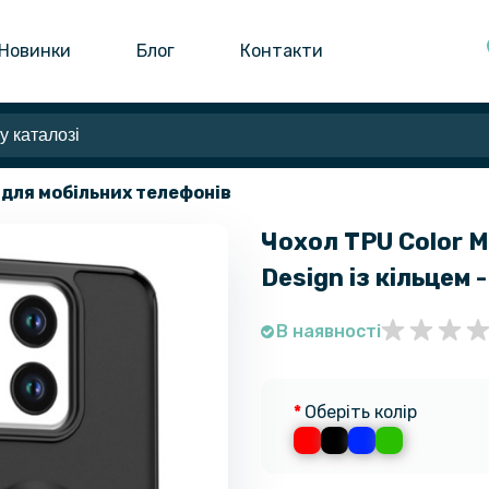
Новинки
Блог
Контакти
 для мобільних телефонів
Чохол TPU Color M
Design із кільцем 
В наявності
Оберіть колір