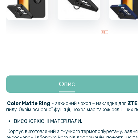
Опис
Color Matte Ring
- захисний чохол – накладка для
ZTE
пилу. Окрім основної функції, чохол має також ряд інших п
ВИСОКОЯКІСНІ МАТЕРІЛАЛИ.
Корпус виготовлений з гнучкого термополіуретану, задня
аксесуаром і вбереже його від деформацій, пожовтіння та