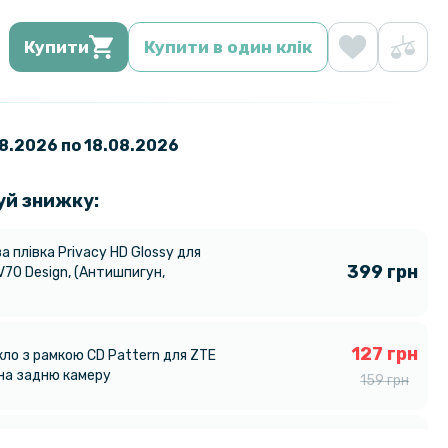
Купити
Купити в один клік
08.2026 по 18.08.2026
уй знижку:
а плівка Privacy HD Glossy для
399 грн
V70 Design​, (Антишпигун,
127 грн
кло з рамкою CD Pattern для ZTE
 на задню камеру
159 грн
135 грн