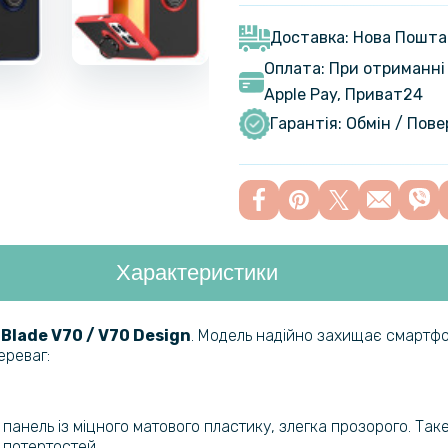
Захисне с
Nubia V70
Доставка: Нова Пошта
Оплата: При отриманні 
Apple Pay, Приват24
Захисне ск
Design
Гарантія: Обмін / Пов
Захисне ск
Характеристики
Гідрогелев
nubia V70 
 Blade V70 / V70 Design
. Модель надійно захищає смартфон
ереваг:
Гідрогелев
nubia V70 
 панель із міцного матового пластику, злегка прозорого. Т
 потертостей.