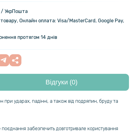
кло з рамкою CD Pattern для ZTE
 Design на задню камеру
159 грн
 / УкрПошта
товару, Онлайн оплата: Visa/MasterСard, Google Pay,
159 грн
ло Full Screen для ZTE Nubia V70
199 грн
ернення протягом 14 днів
183 грн
ло Full Screen для ZTE Nubia V70
229 грн
Відгуки (0)
159 грн
а плівка Hydrogel Film для ZTE
Design​, Transparent
199 грн
 при ударах, падінні, а також від подряпин, бруду та
239 грн
а плівка Hydrogel Film для ZTE
Design​, Матова
299 грн
аке поєднання забезпечить довготривале користування