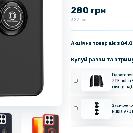
280 грн
329 грн
Акція на товар діє з 04.
Купуй разом та отрим
Гідрогелев
ZTE nubia 
глянцева)
Захисне с
Nubia V70