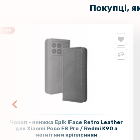
Покупці, я
-15%
Чохол - книжка Epik iFace Retro Leather
для Xiaomi Poco F8 Pro / Redmi K90 з
магнітним кріпленням