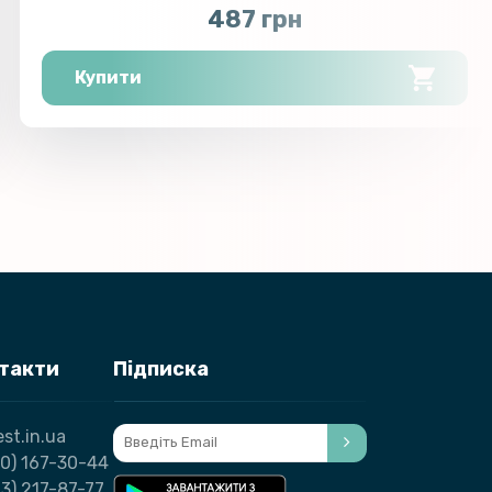
487 грн
Купити
нтакти
Підписка
st.in.ua
0) 167-30-44
3) 217-87-77