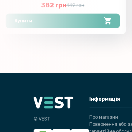
382 грн
449 грн
Купити
Інформація
Про магазин
© VEST
Повернення або за
гарантійне обслу