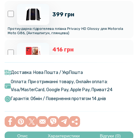
399 грн
Протиударна гідрогелева плівка Privacy HD Glossy для Motorola
Moto G86​, (Антишпигун, глянцева)
416 грн
489 грн
Чохол - накладка Silicone Cover Full для Motorola Edge 50 Ultra
Доставка: Нова Пошта / УкрПошта
Оплата: При отриманні товару, Онлайн оплата:
169 грн
Visa/MasterСard, Google Pay, Apple Pay, Приват24
199 грн
Гарантія: Обмін / Повернення протягом 14 днів
Захисне скло Full Screen Tempered Glass для Motorola Moto G86
159 грн
199 грн
Опис
Характеристики
Відгуки (0)
Протиударна гідрогелева плівка Hydrogel Film для Motorola Moto