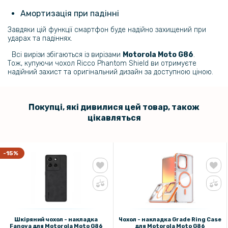
Амортизація при падінні
Завдяки цій функції смартфон буде надійно захищений при
ударах та падіннях.
Всі вирізи збігаються із вирізами
Motorola Moto G86
.
Тож, купуючи чохол Ricco Phantom Shield ви отримуєте
надійний захист та оригінальний дизайн за доступною ціною.
Покупці, які дивилися цей товар, також
цікавляться
-15%
Шкіряний чохол - накладка
Чохол - накладка Grade Ring Case
Fanoya для Motorola Moto G86
для Motorola Moto G86