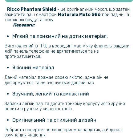
G86​, Transparent
Ricco Phantom Shield
- це оригінальний чохол, що здатен
захистити ваш смартфон
Motorola Moto G86
при падінні, а
239 грн
також від бруду та пилу.
Переваги:
299 грн
М'який та приємний на дотик матеріал.
Гідрогелева плівка iNobi Matte для Motorola Moto G86​, Матова
Виготовлений із TPU, а всередині має м'яку фланель, завдяки
якій панель телефона не дряпатиметься та не
159 грн
протиратиметься.
199 грн
Якісний матеріал
Протиударна гідрогелева плівка Hydrogel Film для Motorola Moto
G86​ на задню панель, Transparent
Даний матеріал вражає своєю якістю, адже він не
деформується та не зношується довгий час.
239 грн
Зручний, легкий та компактний
299 грн
Завдяки легкій вазі та досить тонкому корпусу його зручно
носити в руці чи у кишені штанів.
Гідрогелева плівка iNobi Matte для Motorola Moto G86​ на задню
панель, Матова
Оригінальний та стильний дизайн
Ребриста поверхня не лише приємна на дотик, а й доволі
зручна для чищення.