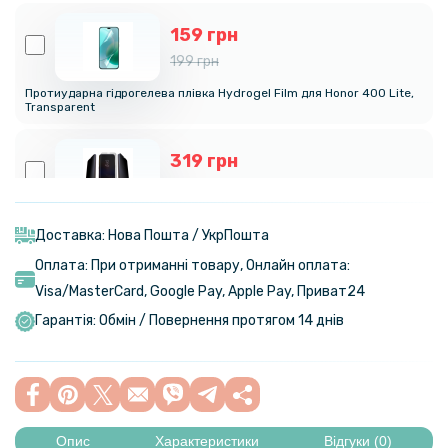
159 грн
199 грн
Протиударна гідрогелева плівка Hydrogel Film для Honor 400 Lite,
Transparent
319 грн
399 грн
Протиударна гідрогелева плівка Privacy HD Glossy для Honor 400
Lite, (Антишпигун, глянцева)
Доставка: Нова Пошта / УкрПошта
Оплата: При отриманні товару, Онлайн оплата:
239 грн
Visa/MasterСard, Google Pay, Apple Pay, Приват24
299 грн
Гарантія: Обмін / Повернення протягом 14 днів
Гідрогелева плівка iNobi Matte для Honor 400 Lite, Матова
159 грн
199 грн
Опис
Характеристики
Відгуки (0)