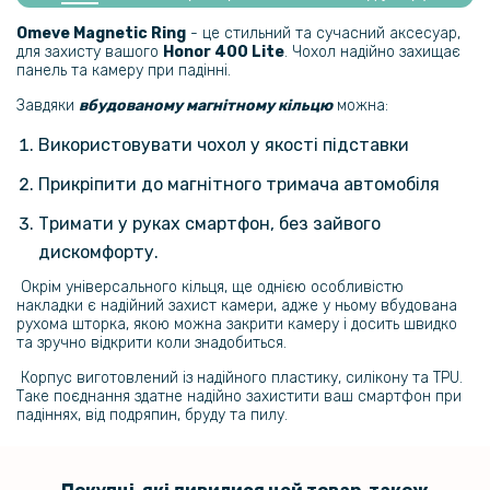
Протиударна гідрогелева плівка Hydrogel Film для Honor 400 Lite
на задню панель, Transparent
Omeve Magnetic Ring
- це стильний та сучасний аксесуар,
для захисту вашого
Honor 400 Lite​
. Чохол надійно захищає
панель та камеру при падінні.
239 грн
Завдяки
вбудованому магнітному кільцю
можна:
299 грн
Використовувати чохол у якості підставки
Гідрогелева плівка iNobi Matte для Honor 400 Lite на задню панель,
Матова
Прикріпити до магнітного тримача автомобіля
151 грн
Тримати у руках смартфон, без зайвого
дискомфорту.
189 грн
Окрім універсального кільця, ще однією особливістю
Захисне скло Full Screen Tempered Glass для Honor 400 Lite
накладки є надійний захист камери, адже у ньому вбудована
рухома шторка, якою можна закрити камеру і досить швидко
79 грн
та зручно відкрити коли знадобиться.
99 грн
Корпус виготовлений із надійного пластику, силікону та TPU.
Таке поєднання здатне надійно захистити ваш смартфон при
Захисне скло на камеру Tempered Glass 2.5D для Honor 400 Lite
падіннях, від подряпин, бруду та пилу.
159 грн