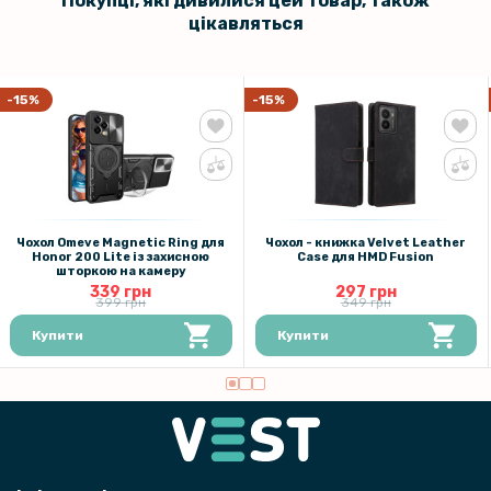
Покупці, які дивилися цей товар, також
199 грн
цікавляться
Захисне скло з рамкою CD Pattern для Honor 400 Lite на задню
камеру
-15%
-15%
Чохол Omeve Magnetic Ring для
Чохол - книжка Velvet Leather
Honor 200 Lite​ із захисною
Case для HMD Fusion​
шторкою на камеру
339 грн
297 грн
399 грн
349 грн
Купити
Купити