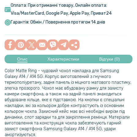
Оплата: При отриманні товару, Онлайн оплата:
Visa/MasterСard, Google Pay, Apple Pay, Приват24
Гарантія: Обмін / Повернення протягом 14 днів
Опис
Характеристики
Відгуки (0)
Color Matte Ring - чудовий чохол накладка для
Samsung
Galaxy A14 / A14 5G. Корпус виготовлений з гнучкого
термополіуретану, задня панель із міцного матового пластику,
злегка прозорого. Чохол має вбудовану рамку для захисту
камери смартфона, а також на задній панелі знаходиться
вбудоване кільце, яке є підставкою. На кнопки є спеціальні
накладки, які за кольором добре контрастують із основним
кольором чохла. Захисний кейс має всі необхідні вирізи під
динаміки, слот зарядки та для закріплення ремінця. Матеріали
виготовлення та конструкція чохла забезпечують гарний
захист смартфона Samsung Galaxy A14 / A14 5G, удари
амортизуються.