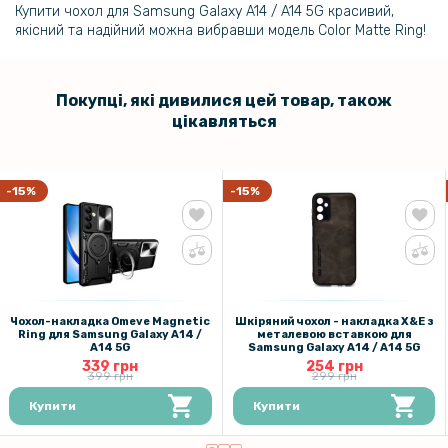
Купити чохол для Samsung Galaxy A14 / A14 5G красивий,
якісний та надійний можна вибравши модель Color Matte Ring!
Покупці, які дивилися цей товар, також
цікавляться
-15%
-15%
Чохол-накладка Omeve Magnetic
Шкіряний чохол - накладка X&E з
Ring для Samsung Galaxy A14 /
металевою вставкою для
A14 5G
Samsung Galaxy A14 / A14 5G
339 грн
254 грн
399 грн
299 грн
Купити
Купити