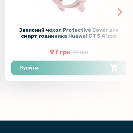
Захисний чохол Protective Cover для
смарт годинника Huawei GT 5 41mm
97 грн
139 грн
Купити