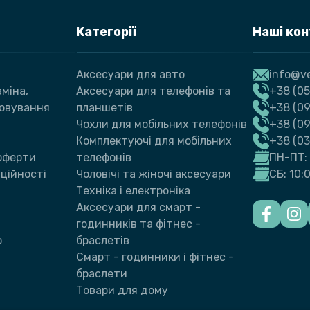
Категорії
Наші ко
Аксесуари для авто
info@ve
міна,
Аксесуари для телефонів та
+38 (05
говування
планшетів
+38 (09
Чохли для мобільних телефонів
+38 (0
Комплектуючі для мобільних
+38 (0
 оферти
телефонів
ПН-ПТ: 
ційності
Чоловічі та жіночі аксесуари
СБ: 10:
Техніка і електроніка
Аксесуари для смарт -
годинників та фітнес -
ю
браслетів
Смарт - годинники і фітнес -
браслети
Товари для дому