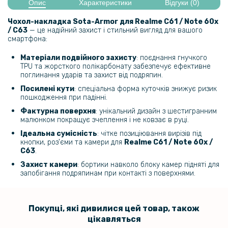
Опис
Характеристики
Відгуки (0)
Гідрогелева плівка iNobi Matte для Realme Note 60x​​ на задню
панель, Матова
Чохол-накладка Sota-Armor для
Realme C61 / Note 60x
/ C63​
— це надійний захист і стильний вигляд для вашого
смартфона:
135 грн
Матеріали подвійного захисту
: поєднання гнучкого
159 грн
TPU та жорсткого полікарбонату забезпечує ефективне
поглинання ударів та захист від подряпин.
Захисне скло Full Screen Tempered Glass для Realme Note 60 / 60X
/ C63
Посилені кути
: спеціальна форма куточків знижує ризик
пошкодження при падінні.
129 грн
Фактурна поверхня
: унікальний дизайн з шестигранним
малюнком покращує зчеплення і не ковзає в руці.
179 грн
Ідеальна сумісність
: чітке позиціювання вирізів під
Прозорий силіконовий чохол - накладка для Realme C61 / C63 /
кнопки, роз'єми та камери для
Realme C61 / Note 60x /
Note 60X
C63
.
Захист камери
: бортики навколо блоку камер підняті для
159 грн
запобігання подряпинам при контакті з поверхнями.
199 грн
Протиударна гідрогелева плівка Hydrogel Film для Realme 11 4g,
Покупці, які дивилися цей товар, також
Transparent
цікавляться