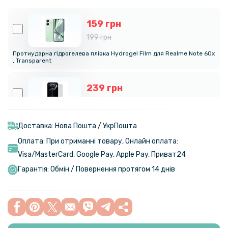
159 грн
199 грн
Протиударна гідрогелева плівка Hydrogel Film для Realme Note 60x​
, Transparent
239 грн
299 грн
Гідрогелева плівка iNobi Matte для Realme Note 60x​, Матова
Доставка: Нова Пошта / УкрПошта
Оплата: При отриманні товару, Онлайн оплата:
159 грн
Visa/MasterСard, Google Pay, Apple Pay, Приват24
199 грн
Гарантія: Обмін / Повернення протягом 14 днів
Протиударна гідрогелева плівка Hydrogel Film для Realme Note 60x​​
на задню панель, Transparent
239 грн
299 грн