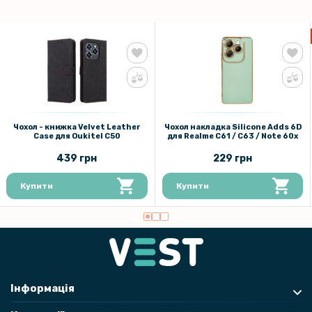
239 грн
299 грн
Чохол - накладка TPU Color Matte Ring для Realme 11 4G
Чохол - книжка Velvet Leather
Чохол накладка Silicone Adds 6D
Case для Oukitel C50
для Realme C61 / C63 / Note 60x
439 грн
229 грн
Купити
Купити
Інформація