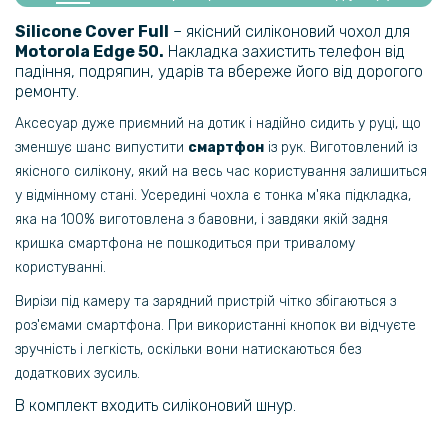
Захисне скло Tempered Glass 2.5D для Motorola Edge 50 на задню
Silicone Cover Full
– якісний силіконовий чохол для
камеру
Motorola Edge 50
.
Накладка захистить телефон від
падіння, подряпин, ударів та вбереже його від дорогого
79 грн
ремонту.
119 грн
Аксесуар дуже приємний на дотик і надійно сидить у руці, що
зменшує шанс випустити
смартфон
із рук. Виготовлений із
Кабель USB - DC-5.5*2.5мм 12V 1 м, Black
якісного силікону, який на весь час користування залишиться
у відмінному стані. Усередині чохла є тонка м'яка підкладка,
297 грн
яка на 100% виготовлена з бавовни, і завдяки якій задня
349 грн
кришка смартфона не пошкодиться при тривалому
Чохол-книжка Epik Tayler для Xiaomi Poco M4 Pro 4G
користуванні.
Вирізи під камеру та зарядний пристрій чітко збігаються з
166 грн
роз'ємами смартфона. При використанні кнопок ви відчуєте
189 грн
зручність і легкість, оскільки вони натискаються без
додаткових зусиль.
Кабель USB - DC-5.5*2.1мм 12V 1м, Black
В комплект входить силіконовий шнур.