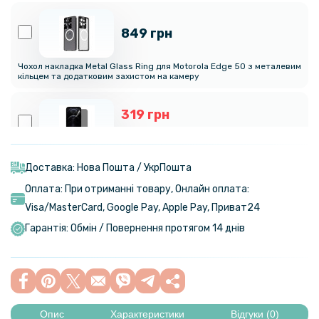
849 грн
Чохол накладка Metal Glass Ring для Motorola Edge 50 з металевим
кільцем та додатковим захистом на камеру
319 грн
399 грн
Гідрогелева плівка iNobi Privacy Matte для Motorola Edge 50
(Антишпигун)
Доставка: Нова Пошта / УкрПошта
Оплата: При отриманні товару, Онлайн оплата:
239 грн
Visa/MasterСard, Google Pay, Apple Pay, Приват24
299 грн
Гарантія: Обмін / Повернення протягом 14 днів
Гідрогелева плівка iNobi Matte для Motorola Edge 50 на задню
панель, Матова
110 грн
129 грн
Опис
Характеристики
Відгуки (0)