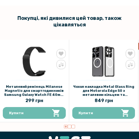
Покупці, які дивилися цей товар, також
цікавляться
Металевий ремінець Milanese
Чохол накладка Metal Glass Ring
Magnetic для смартгодинників
для Motorola Edge 50 з
Samsung Galaxy Watch FE 40mm,
металевим кільцем та
20mm
додатковим захистом на камеру
299 грн
849 грн
Купити
Купити