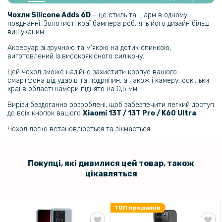
Чохли Silicone Adds 6D
– це стиль та шарм в одному
поєднанні. Золотисті краї бампера роблять його дизайн більш
299 грн
вишуканим.
Аксесуар зі зручною та м'якою на дотик спинкою,
Гідрогелева плівка iNobi Matte для Xiaomi 13T Pro на задню панель,
виготовлений із високоякісного силікону.
Матова
Цей чохол зможе надійно захистити корпус вашого
смартфона від ударів та подряпин, а також і камеру, оскільки
краї в області камери піднято на 0,5 мм.
299 грн
Вирізи бездоганно розроблені, щоб забезпечити легкий доступ
до всіх кнопок вашого
Xiaomi 13T / 13T Pro / K60 Ultra
.
Гідрогелева плівка iNobi Matte для Xiaomi 13T на задню панель,
Матова
Чохол легко встановлюється та знімається.
199 грн
299 грн
Покупці, які дивилися цей товар, також
цікавляться
Чохол-книжка дзеркало Clear View для Xiaomi Redmi 9A
ТОП продажів
569 грн