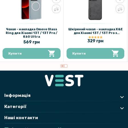
Чохол - накладка Omeve Glass Ring для Xiaomi 13T / 13T Pro / K60
Ultra
299 грн
Чохол - накладка Omeve Glass
Шкіряний чохол - накладка X&E
Ring для Xiaomi 13T / 13T Pro /
для Xiaomi 13T / 13T Pro з
K60 Ultra
металевою вставкою
329 грн
569 грн
Захисне скло Privacy Screen для Xiaomi 14T / 14T Pro, Black
Купити
Купити
389 грн
Ремінець Nylon Run для смартгодинників Amazfit Bip 6 / 5 / T-Rex 3
з універсальним кріпленням, 22mm
159 грн
Інформація
199 грн
Категорії
Протиударна гідрогелева плівка Hydrogel Film для Xiaomi 13T,
Transparent
Наші контакти