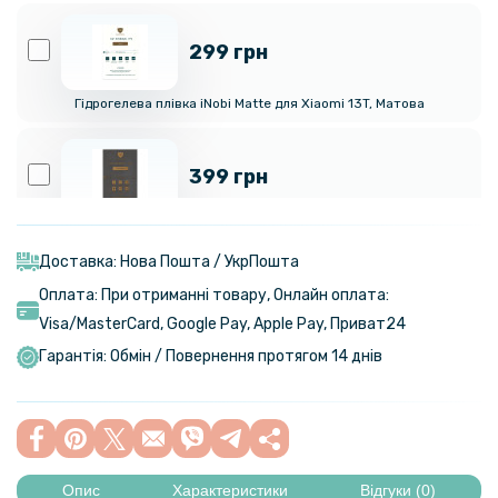
299 грн
Гідрогелева плівка iNobi Matte для Xiaomi 13T, Матова
399 грн
Гідрогелева плівка iNobi Privacy Matte для Xiaomi 13T (Антишпигун)
Доставка: Нова Пошта / УкрПошта
Оплата: При отриманні товару, Онлайн оплата:
299 грн
Visa/MasterСard, Google Pay, Apple Pay, Приват24
Гідрогелева плівка iNobi Matte для Xiaomi 13T Pro, Матова
Гарантія: Обмін / Повернення протягом 14 днів
399 грн
Гідрогелева плівка iNobi Privacy Matte для Xiaomi 13T Pro
Опис
Характеристики
Відгуки (0)
(Антишпигун)