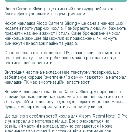
Захисне скло Tempered Glass 0,3мм 2,5D для основної камери
Xiaomi Redmi Note 10 Pro, Transparent
Ricco Camera Sliding - це стильний протиударний чохол з
багатофункціональним кільцем тримачем.
159 грн
Чохол накладка Ricco Camera Sliding - це одна з найновіших
моделей протиударних чохлів, її вибирають люди, які бажають
199 грн
поєднати надійний захист і стиль. Саме броньований чохол
найкраще захищає від можливих пошкоджень, які можуть
Протиударна гідрогелева плівка Hydrogel Film для Xiaomi Redmi
виникнути внаслідок падінь та ударів.
Note 10 Pro на камеру 3шт, Transparent
Основа чохла виготовлена з ТПУ, а задня кришка з міцного
полікарбонату. При потребі чохол можна розкласти на дві
159 грн
частини, щоб почистити.
199 грн
Внутрішня частина накладки має текстурну поверхню, що
забезпечує хороше "зчеплення" з самим гаджетом, а матеріал
Протиударна гідрогелева плівка Hydrogel Film для Xiaomi Redmi
Note 10, Transparent
накладки ПК має амортизаційні властивості.
Великим плюсом чохла Ricco Camera Sliding, у порівнянні з
191 грн
іншими броньованими накладками є те, що він практично не
збільшує об'єм телефону, відповідно гаджетом все ще можна
239 грн
буде з комфортом користуватись і носити у кишені.
Силіконовий ремінець Silicone для смартгодинників Amazfit Balance
Ще однією з особливостей чохла для Xiaomi Redmi Note 10 Pro
є універсальне металеве кільце. Воно знаходиться на
зовнішній частині накладки, зручно складається і може
183 грн
виконувати три функції: підставки, кільця-тримача для