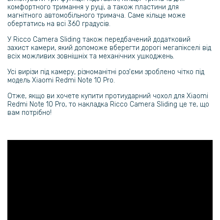
комфортного тримання у руці, а також пластини для
229 грн
магнітного автомобільного тримача. Саме кільце може
обертатись на всі 360 градусів.
Протиударний чохол - накладка Acryl Armor Shell для ​Motorola
Moto G75, Black
У Ricco Camera Sliding також передбачений додатковий
захист камери, який допоможе вберегти дорогі мегапікселі від
всіх можливих зовнішніх та механічних ушкоджень.
144 грн
169 грн
Усі вирізи під камеру, різноманітні роз'єми зроблено чітко під
модель Xiaomi Redmi Note 10 Pro.
Захисне скло Full Screen Tempered Glass для Motorola Moto G75,
Black
Отже, якщо ви хочете купити протиударний чохол для Xiaomi
Redmi Note 10 Pro, то накладка Ricco Camera Sliding це те, що
вам потрібно!