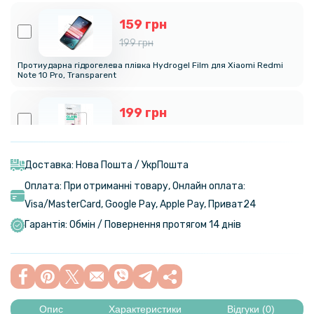
159 грн
199 грн
Протиударна гідрогелева плівка Hydrogel Film для Xiaomi Redmi
Note 10 Pro, Transparent
199 грн
249 грн
Захисне скло Gelius Full Cover Ultra-Thin 0.25mm для Xiaomi Redmi
Note 10 Pro
Доставка: Нова Пошта / УкрПошта
Оплата: При отриманні товару, Онлайн оплата:
189 грн
Visa/MasterСard, Google Pay, Apple Pay, Приват24
299 грн
Гарантія: Обмін / Повернення протягом 14 днів
Чохол накладка Ricco Black Panther Armor для OnePlus 11
79 грн
129 грн
Опис
Характеристики
Відгуки (0)