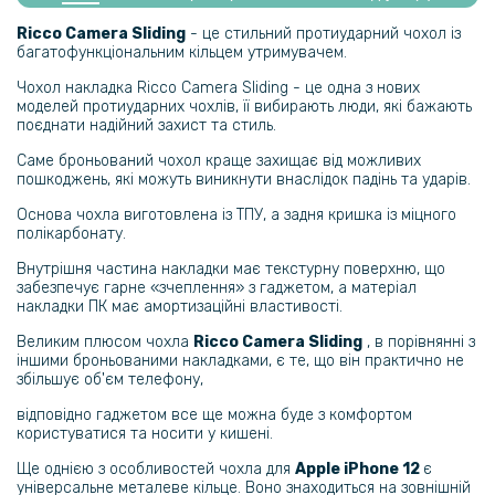
Захисне скло Gelius Full Cover Ultra-Thin 0.25mm для Apple iPhone
12, Black
Ricco Camera Sliding
- це стильний протиударний чохол із
багатофункціональним кільцем утримувачем.
254 грн
Чохол накладка Ricco Camera Sliding - це одна з нових
моделей протиударних чохлів, її вибирають люди, які бажають
299 грн
поєднати надійний захист та стиль.
Чохол накладка Ricco Camera Sliding для Apple iPhone 14 Pro
Саме броньований чохол краще захищає від можливих
пошкоджень, які можуть виникнути внаслідок падінь та ударів.
254 грн
Основа чохла виготовлена ​​із ТПУ, а задня кришка із міцного
полікарбонату.
299 грн
Внутрішня частина накладки має текстурну поверхню, що
Чохол-накладка Ricco Camera Sliding для Xiaomi Poco X5 Pro
забезпечує гарне «зчеплення» з гаджетом, а матеріал
накладки ПК має амортизаційні властивості.
Великим плюсом чохла
Ricco Camera Sliding
, в порівнянні з
іншими броньованими накладками, є те, що він практично не
збільшує об'єм телефону,
відповідно гаджетом все ще можна буде з комфортом
користуватися та носити у кишені.
Ще однією з особливостей чохла для
Apple iPhone 12
є
універсальне металеве кільце. Воно знаходиться на зовнішній