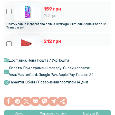
159 грн
199 грн
Протиударна гідрогелева плівка Hydrogel Film для Apple iPhone 12,
Transparent
212 грн
249 грн
Захисна рамка зі склом на задню камеру Epik Screen Saver для
Apple iPhone 12
Доставка: Нова Пошта / УкрПошта
Оплата: При отриманні товару, Онлайн оплата:
179 грн
Visa/MasterСard, Google Pay, Apple Pay, Приват24
259 грн
Гарантія: Обмін / Повернення протягом 14 днів
Чохол-накладка Ricco Camera Sliding для Xiaomi 11T / 11T Pro
199 грн
249 грн
Опис
Характеристики
Відгуки (0)