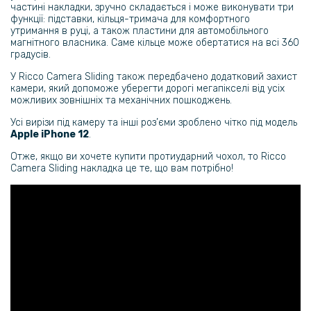
частині накладки, зручно складається і може виконувати три
функції: підставки, кільця-тримача для комфортного
утримання в руці, а також пластини для автомобільного
магнітного власника. Саме кільце може обертатися на всі 360
градусів.
У Ricco Camera Sliding також передбачено додатковий захист
камери, який допоможе уберегти дорогі мегапікселі від усіх
можливих зовнішніх та механічних пошкоджень.
Усі вирізи під камеру та інші роз’єми зроблено чітко під модель
Apple iPhone 12
.
Отже, якщо ви хочете купити протиударний чохол, то Ricco
Camera Sliding накладка це те, що вам потрібно!