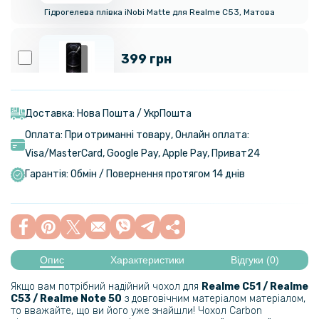
Гідрогелева плівка iNobi Matte для Realme C53, Матова
399 грн
Гідрогелева плівка iNobi Privacy Matte для Realme C51
(Антишпигун)
Доставка: Нова Пошта / УкрПошта
Оплата: При отриманні товару, Онлайн оплата:
299 грн
Visa/MasterСard, Google Pay, Apple Pay, Приват24
Гарантія: Обмін / Повернення протягом 14 днів
Гідрогелева плівка iNobi Matte для Realme C51 на задню панель,
Матова
254 грн
299 грн
Опис
Характеристики
Відгуки (0)
Чохол накладка Ricco Black Panther Armor для Realme C51 / Realme
C53 / Realme Note 50
Якщо вам потрібний надійний чохол для
Realme C51 / Realme
C53 / Realme Note 50
з довговічним матеріалом матеріалом,
то вважайте, що ви його уже знайшли! Чохол Carbon