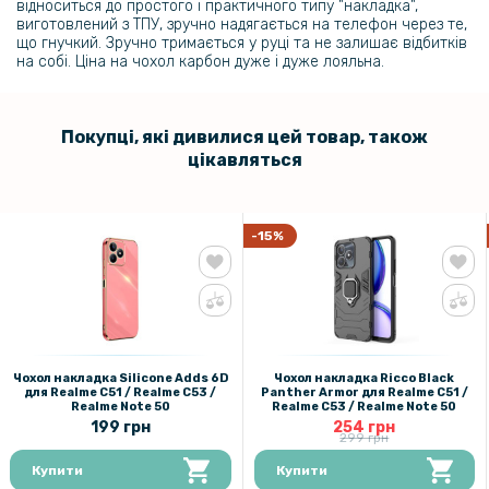
365 грн
відноситься до простого і практичного типу "накладка",
виготовлений з ТПУ, зручно надягається на телефон через те,
429 грн
що гнучкий. Зручно тримається у руці та не залишає відбитків
на собі. Ціна на чохол карбон дуже і дуже лояльна.
Чохол накладка Ricco Camera Sliding для Realme C51 / Note 50
159 грн
Покупці, які дивилися цей товар, також
199 грн
цікавляться
Протиударна гідрогелева плівка Hydrogel Film для Realme C51,
Transparent
-15%
159 грн
199 грн
Чохол накладка Silicone Adds 6D для Realme C51 / Realme C53 /
Realme Note 50
Чохол накладка Silicone Adds 6D
Чохол накладка Ricco Black
для Realme C51 / Realme C53 /
Panther Armor для Realme C51 /
129 грн
Realme Note 50
Realme C53 / Realme Note 50
199 грн
159 грн
254 грн
299 грн
Загартоване захисне скло Full Screen Tempered Glass для Realme
Купити
Купити
C53, Black