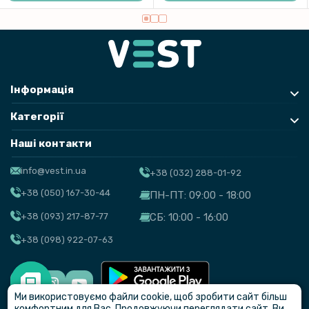
99 грн
119 грн
Захисне скло HD Clear для смартгодинника Xiaomi Watch S4
Інформація
169 грн
Категорії
199 грн
Наші контакти
Ремінець Silicone для смартгодиннників Xiaomi Watch S4, 22mm
info@vest.in.ua
+38 (032) 288-01-92
+38 (050) 167-30-44
ПН-ПТ: 09:00 - 18:00
+38 (093) 217-87-77
СБ: 10:00 - 16:00
+38 (098) 922-07-63
Ми використовуємо файли cookie, щоб зробити сайт більш
© VEST
комфортним для Вас. Продовжуючи переглядати сайт, Ви