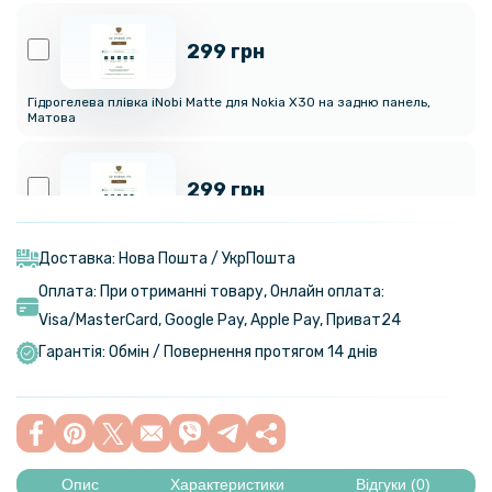
299 грн
Гідрогелева плівка iNobi Matte для Nokia X30 на задню панель,
Матова
299 грн
Гідрогелева плівка iNobi Matte для Nokia X30, Матова
Доставка: Нова Пошта / УкрПошта
Оплата: При отриманні товару, Онлайн оплата:
399 грн
Visa/MasterСard, Google Pay, Apple Pay, Приват24
Гарантія: Обмін / Повернення протягом 14 днів
Гідрогелева плівка iNobi Privacy Matte для Nokia X30 (Антишпигун)
144 грн
169 грн
Опис
Характеристики
Відгуки (0)
Загартоване захисне скло Full Screen Tempered Glass для Nokia