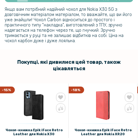
X30, Black
Якщо вам потрібний надійний чохол для Nokia X30 5G з
довговічним матеріалом матеріалом, то вважайте, що ви його
159 грн
уже знайшли! Чохол Carbon відноситься до простого і
практичного типу "накладка", виготовлений з ТПУ, зручно
199 грн
надягається на телефон через те, що гнучкий. Зручно
тримається у руці та не залишає відбитків на собі. Ціна на
Протиударна гідрогелева плівка Hydrogel Film для Nokia X30,
чохол карбон дуже і дуже лояльна.
Transparent
159 грн
Покупці, які дивилися цей товар, також
199 грн
цікавляться
Протиударна гідрогелева плівка Hydrogel Film для Nokia X30 на
задню панель, Transparent
-15%
-18%
89 грн
129 грн
Захисне скло 2.5D 0.3mm Tempered Glass для Nokia X30
Чохол-книжка Epik iFace Retro
Чохол-книжка Epik iFace Retro
Leather для Nokia X30
Leather для Nokia XR20