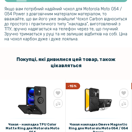
Чохол накладка Ricco Camera Sliding для Motorola Moto G54 \ G54
Power
Якщо вам потрібний надійний чохол для Motorola Moto G54 /
G54 Power з довговічним матеріалом матеріалом, то
вважайте, що ви його уже знайшли! Чохол Carbon відноситься
407 грн
до простого і практичного типу "накладка", виготовлений з
ТПУ, зручно надягається на телефон через те, що гнучкий.
479 грн
Зручно тримається у руці та не залишає відбитків на собі. Ціна
на чохол карбон дуже і дуже лояльна.
Чохол книжка Epik iFace Retro Leather для Motorola Moto G54
365 грн
Покупці, які дивилися цей товар, також
429 грн
цікавляться
Чохол накладка Omeve Magnetic Ring для Motorola Moto G54 / G54
Power
-15%
219 грн
Захисне скло Privacy Full Screen для Motorola Moto G54 / G54
Power​​, Black
Чохол - накладка TPU Color
Чохол накладка Omeve Magnetic
Matte Ring для Motorola Moto
Ring для Motorola Moto G54 / G54