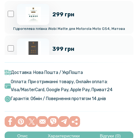
299 грн
Гідрогелева плівка iNobi Matte для Motorola Moto G54, Матова
399 грн
Гідрогелева плівка iNobi Privacy Matte для Motorola Moto G54
(Антишпигун)
Доставка: Нова Пошта / УкрПошта
Оплата: При отриманні товару, Онлайн оплата:
299 грн
Visa/MasterСard, Google Pay, Apple Pay, Приват24
Гарантія: Обмін / Повернення протягом 14 днів
Гідрогелева плівка iNobi Matte для Motorola Moto G54 на задню
панель, Матова
254 грн
299 грн
Опис
Характеристики
Відгуки (0)