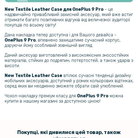
New Textile Leather Cаse для
OnePlus
9 Pro
- це
надзвичайно привабливий захисний аксесуар, який вже встиг
отримати багато позитивних відгуків від величезної аудиторії
покупців по всьому світу!
Дана накладка тепер доступна і для Вашого девайса -
OnePlus
9 Pro
, впевнено захищатиме сучасний корпус,
даруючи йому особливий зовнішній вигляд.
Даний аксесуар виготовлений з високоякісних зносостійких
матеріалів, стійких до подряпин, потертостей, а також ударів з
висоти.
New Textile Leather Case
втілює сучасні тенденції дизайну
мобільних аксесуарів, доступний у різних кольорових відтінках,
серед яких ви неодмінно зможете обрати свій улюблений.
Чохол-накладку преміум класу для
OnePlus
9 Pro
можна
купити в нашому магазині за доступною ціною!
Покупці, які дивилися цей товар, також