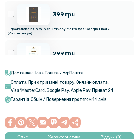
399 грн
Гідрогелева плівка iNobi Privacy Matte для Google Pixel 6
(Антишпигун)
299 грн
Гідрогелева плівка iNobi Matte для Google Pixel 6, Матова
Доставка: Нова Пошта / УкрПошта
Оплата: При отриманні товару, Онлайн оплата:
254 грн
Visa/MasterСard, Google Pay, Apple Pay, Приват24
299 грн
Гарантія: Обмін / Повернення протягом 14 днів
Шкіряний чохол - накладка CODE Tactile Experience для Honor Magic
5 Lite / X9A
199 грн
259 грн
Опис
Характеристики
Відгуки (0)