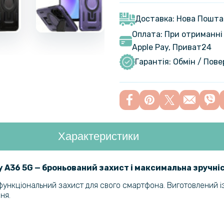
Samsung G
вставкою
Доставка: Нова Пошта
Оплата: При отриманні 
Apple Pay, Приват24
Шкіряний ч
Experienc
Гарантія: Обмін / Пов
Чохол - на
Samsung G
Характеристики
Захисне с
Samsung G
y A36 5G
— броньований захист і максимальна зручні
 функціональний захист для свого смартфона. Виготовлений із
Захисне с
ня.
камеру дл