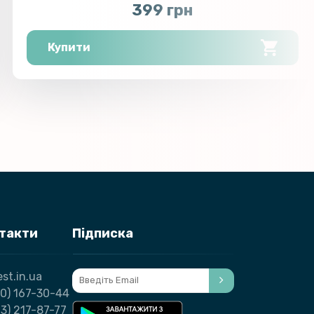
399 грн
Купити
нтакти
Підписка
st.in.ua
0) 167-30-44
3) 217-87-77