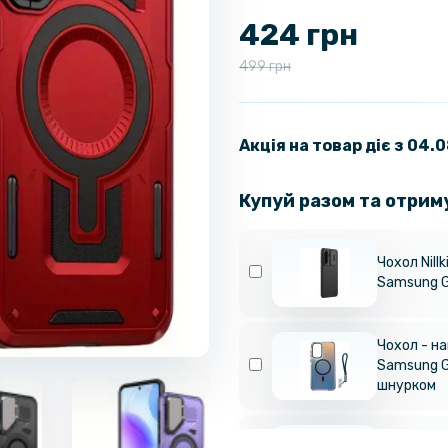
424 грн
499 грн
Акція на товар діє з 04.
Купуй разом та отрим
Чохол Nill
Samsung G
Чохол - н
Samsung G
шнурком
Шкіряний 