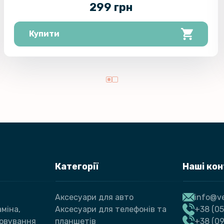
299 грн
Купити
Категорії
Наші ко
Аксесуари для авто
info@ve
міна,
Аксесуари для телефонів та
+38 (05
говування
планшетів
+38 (09