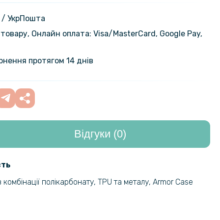
alaxy A36 5G з металевою
339 грн
 / УкрПошта
товару, Онлайн оплата: Visa/MasterСard, Google Pay,
246 грн
охол - накладка CODE Tactile
e для Samsung Galaxy A36 5G​
289 грн
ернення протягом 14 днів
339 грн
кладка Silicone Cover Full для
alaxy A36 5G
399 грн
Відгуки (0)
119 грн
кло 3D на задню камеру для
alaxy A36 5G, Black
149 грн
сть
101 грн
 комбінації полікарбонату, TPU та металу, Armor Case
кло Tempered Glass на задню
я Samsung Galaxy A36 5G
119 грн