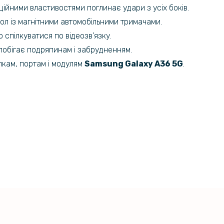
ійними властивостями поглинає удари з усіх боків.
Захисне ск
Samsung Ga
л із магнітними автомобільними тримачами.
 спілкуватися по відеозв’язку.
побігає подряпинам і забрудненням.
Чохол - н
опкам, портам і модулям
Samsung Galaxy A36 5G
.
Samsung G
Захисне ск
Samsung G
Металева 
захисту в