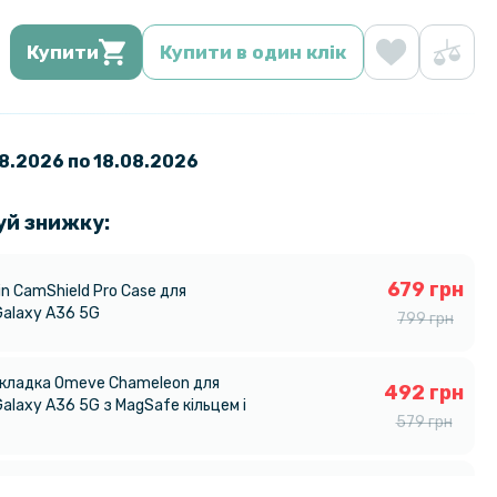
Купити
Купити в один клік
08.2026 по 18.08.2026
уй знижку:
679 грн
kin CamShield Pro Case для
alaxy A36 5G
799 грн
акладка Omeve Chameleon для
492 грн
alaxy A36 5G з MagSafe кільцем і
579 грн
чохол - накладка X&E для
271 грн