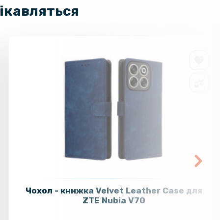
цікавляться
Чохол - книжка Velvet Leather Case для
ZTE Nubia V70