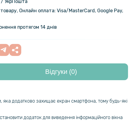
 / УкрПошта
товару, Онлайн оплата: Visa/MasterСard, Google Pay,
на гідрогелева плівка Hydrogel
159 грн
Samsung Galaxy S21 5G на камеру
199 грн
ернення протягом 14 днів
sparent
219 грн
ий чохол Armored Case для
alaxy S21
299 грн
Відгуки (0)
79 грн
амка на задню камеру Epik Screen
 Samsung Galaxy S21
139 грн
кло Tempered Glass 0,3мм 2,5D для
111 грн
и, яка додатково захищає екран смартфона, тому будь-які
камери Samsung Galaxy S21,
139 грн
nt
становити додаток для виведення інформаційного вікна
203 грн
ладка Epik Delicate для Samsung