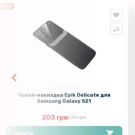
-15%
Чохол-накладка Epik Delicate для
Samsung Galaxy S21
203 грн
239 грн
Купити