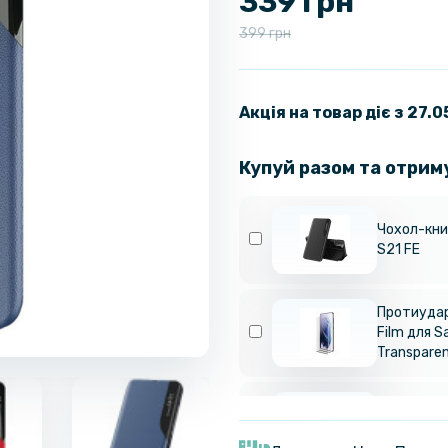
339 грн
399 грн
Акція на товар діє з 27.
Купуй разом та отрим
Чохол-кни
S21 FE
Протиудар
Film для S
Transpare
Протиудар
Film для 
панель, Tr