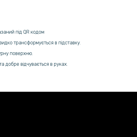
Galaxy S2
азаний під QR кодом
видко трансформується в підставку.
турну поверхню.
та добре відчувається в руках.