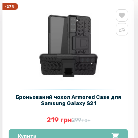
-27%
Броньований чохол Armored Case для
Samsung Galaxy S21
219 грн
299 грн
Купити