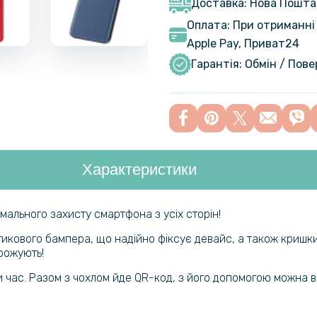
Доставка: Нова Пошта
Оплата: При отриманні 
Протиудар
Apple Pay, Приват24
Film для 
Гарантія: Обмін / Пов
3шт, Tran
Броньован
Samsung G
Характеристики
Захисна р
Saver для
мального захисту смартфона з усіх сторін!
Захисне с
тикового бампера, що надійно фіксує девайс, а також кришк
основної 
грожують!
Transpare
 час. Разом з чохлом йде QR-код, з його допомогою можна в
Чохол-нак