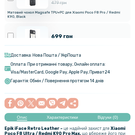
479 грн
Матовий чохол Magsafe TPU+PC для Xiaomi Poco F8 Pro / Redmi
K90, Black
699 грн
Протиударний чохол XUNDD для Xiaomi Poco F8 Ultra 5G / Redmi
K90 Pro Max 5G із захистом на камеру, Black
Доставка: Нова Пошта / УкрПошта
Оплата: При отриманні товару, Онлайн оплата:
Visa/MasterСard, Google Pay, Apple Pay, Приват24
949 грн
Гарантія: Обмін / Повернення протягом 14 днів
Протиударний чохол XUNDD Texture with Ring для Xiaomi Poco F8
Ultra 5G / Redmi K90 Pro Max 5G з магнітним кільцем - підставкою,
Black
279 грн
Опис
Характеристики
Відгуки (0)
349 грн
Epik iFace Retro Leather –
це надійний захист для
Xiaomi
Чохол CODE Tactile Experience для Xiaomi Poco F8 Ultra / Redmi K90
Poco F8 Ultra / Redmi K90 Pro Max,
що вбереже його при
Pro Max із захистом на камеру