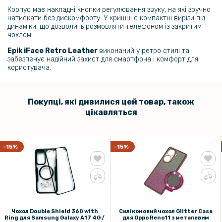
Корпус має накладні кнопки регулювання звуку, на які зручно
Захисне скло Privacy Full Screen 360 для Poco F8 Ultra / Redmi K90
натискати без дискомфорту. У кришці є компактні вирізи під
Pro Max з підтримкою відсканування відбитку пальця
динаміки, що дозволить розмовляти телефоном із закритим
чохлом.
159 грн
Epik iFace Retro Leather
виконаний у ретро стилі та
забезпечує надійний захист для смартфона і комфорт для
199 грн
користувача.
Металева рамка для Poco F8 Ultra / Redmi K90 Pro Max на задню
камеру
Покупці, які дивилися цей товар, також
279 грн
цікавляться
349 грн
Захисне скло Privacy Full Screen 360 для Oneplus 15 з підтримкою
відсканування відбитку пальця
-15%
-15%
Чохол Double Shield 360 with
Силіконовий чохол Glitter Case
Ring для Samsung Galaxy A17 4G /
для Oppo Reno11 з металевим