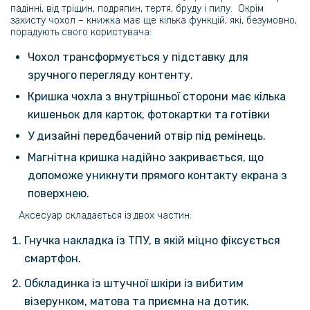
падінні, від тріщин, подряпин, тертя, бруду і пилу. Окрім
захисту чохол
– книжка має ще кілька функцій, які, безумовно,
порадують свого користувача:
215 грн
269 грн
Чохол трансформується у підставку для
зручного перегляду контенту.
Захисне скло Privacy Full Screen для Poco F8 Ultra / Redmi K90 Pro
Max
Кришка чохла з внутрішньої сторони має кілька
кишеньок для карток, фотокартки та готівки
207 грн
У дизайні передбачений отвір під ремінець.
259 грн
Магнітна кришка надійно закривається, що
Захисне скло Privacy для Poco F8 Ultra / Redmi K90 Pro Max
допоможе уникнути прямого контакту екрана з
поверхнею.
314 грн
Аксесуар складається із двох частин:
369 грн
Гнучка накладка із ТПУ, в якій міцно фіксується
Чохол DUX DUCIS Aimo для Xiaomi Poco F8 Ultra / Redmi K90 Pro
Max із захистом на камеру, Black
смартфон.
Обкладинка із штучної шкіри із вибитим
343 грн
візерунком, матова та приємна на дотик.
429 грн