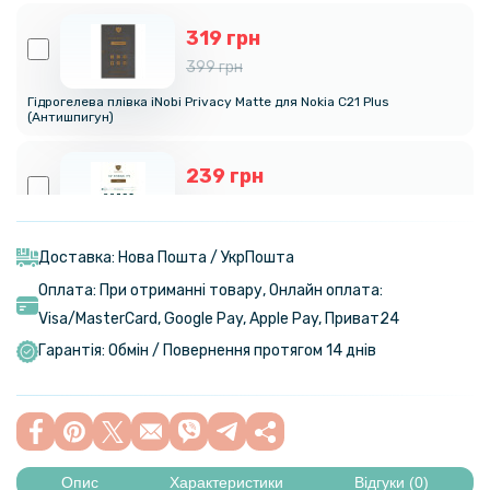
319 грн
399 грн
Гідрогелева плівка iNobi Privacy Matte для Nokia C21 Plus
(Антишпигун)
239 грн
299 грн
Гідрогелева плівка iNobi Matte для Nokia C21, Матова
Доставка: Нова Пошта / УкрПошта
Оплата: При отриманні товару, Онлайн оплата:
79 грн
Visa/MasterСard, Google Pay, Apple Pay, Приват24
129 грн
Гарантія: Обмін / Повернення протягом 14 днів
Захисне скло Tempered Glass 0.3mm для Nokia C21, Transparent
Опис
Характеристики
Відгуки (0)