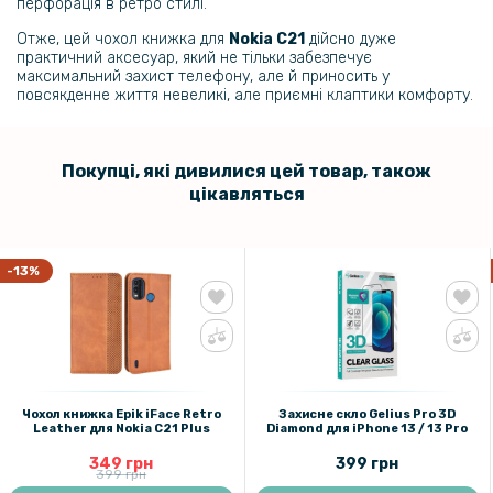
перфорація в ретро стилі.
Отже, цей чохол книжка для
Nokia C21
дійсно дуже
практичний аксесуар, який не тільки забезпечує
максимальний захист телефону, але й приносить у
повсякденне життя невеликі, але приємні клаптики комфорту.
Покупці, які дивилися цей товар, також
цікавляться
-13%
Чохол книжка Epik iFace Retro
Захисне скло Gelius Pro 3D
Leather для Nokia C21 Plus
Diamond для iPhone 13 / 13 Pro
349 грн
399 грн
399 грн