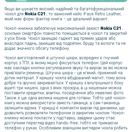
Якщо ви шукаєте якісний, надійний та багатофункціональний
чохол для
Nokia C21
, то захисний кейс iFace Retro Leather,
який має форм-фактор книга – це ідеальний варіант.
Чохол-книжка забезпечує максимальний захист
Nokia C21
,
оскільки смартфон повністю поміщається в чохол та закритий
з усіх боків. Чохол захищає гаджет від прямих ударів або
внаслідок падінь, захищає від подряпин, бруду та вологи та не
додає значного обсягу телефону.
Чохол виготовлений зі штучної шкіри, всередині є гнучкий
корпус з ТПУ, в якому міцно фіксується телефон. Цей корпус
має накладні кнопки регулювання звуку та вирізи за які можна
прив'язати ремінець. Штучна шкіра - це м'який, приємний на
дотик матеріал. У кришку чохла вбудований магніт, тому вона
добре та зручно закривається. У кришку з внутрішнього боку
вшиті три кишені, одна з яких прозора, в ці кишеньки можна
поставити кредитки, візитки, посвідчення або невеликі фото.
Також є ще одна велика кишеня для готівки. Тобто цей чохол-
книгу можна використати замість гаманця, а сам гаманець
залишити вдома. У кришці є компактні вирізи під динаміки, що
дозволить розмовляти телефоном із закритим чохлом. Чохол-
книжку можна покласти у підставку, завдяки цьому стає
доступним перегляд відео hands-free, тобто не тримаючи
телефон у руках. Особливим зовнішнім виглядом чохла робить