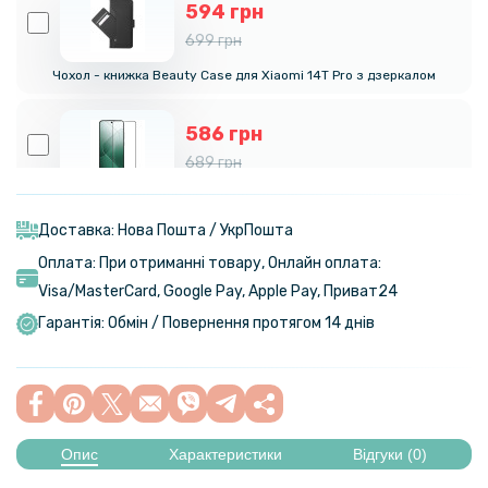
594 грн
699 грн
Чохол - книжка Beauty Case для Xiaomi 14T Pro​ з дзеркалом
586 грн
689 грн
Захисне скло Nillkin CP+PRO Full Cover Glass для Xiaomi 14T Pro,
Black
Доставка: Нова Пошта / УкрПошта
Оплата: При отриманні товару, Онлайн оплата:
2 554 грн
Visa/MasterСard, Google Pay, Apple Pay, Приват24
2 799 грн
Гарантія: Обмін / Повернення протягом 14 днів
Портативна батарея Power Bank - UPS Hoco DB62 Emergency UPS
5-12V / 18W 20000 mAh, Black
159 грн
199 грн
Опис
Характеристики
Відгуки (0)
Протиударна гідрогелева плівка Hydrogel Film для Xiaomi 14T Pro,
Transparent