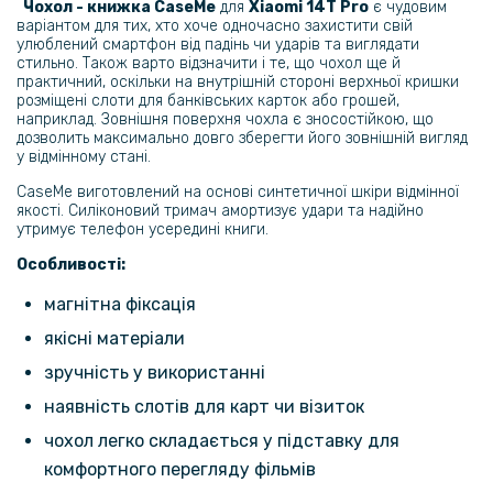
Чохол - книжка CaseMe
для
Xiaomi 14T Pro
є чудовим
варіантом для тих, хто хоче одночасно захистити свій
улюблений смартфон від падінь чи ударів та виглядати
239 грн
стильно.
Також варто відзначити і те, що чохол ще й
практичний, оскільки на внутрішній стороні верхньої кришки
299 грн
розміщені слоти для банківських карток або грошей,
наприклад. Зовнішня поверхня чохла є зносостійкою, що
Гідрогелева плівка iNobi Matte для Xiaomi 14T Pro, Матова
дозволить максимально довго зберегти його зовнішній вигляд
у відмінному стані.
319 грн
CaseMe виготовлений на основі синтетичної шкіри відмінної
якості. Силіконовий тримач амортизує удари та надійно
399 грн
утримує телефон усередині книги.
Гідрогелева плівка iNobi Privacy Matte для Xiaomi 14T Pro
(Антишпигун)
Особливості:
магнітна фіксація
159 грн
якісні матеріали
199 грн
зручність у використанні
Протиударна гідрогелева плівка Hydrogel Film для Xiaomi 14T Pro
на задню панель, Transparent
наявність слотів для карт чи візиток
чохол легко складається у підставку для
239 грн
комфортного перегляду фільмів
299 грн