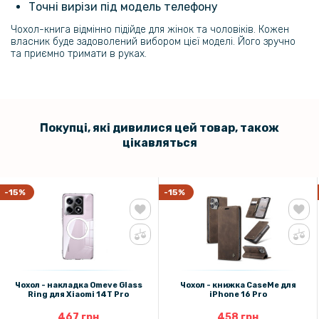
Точні вирізи під модель телефону
Гідрогелева плівка iNobi Matte для Xiaomi 14T Pro на задню панель,
Чохол-книга відмінно підійде для жінок та чоловіків. Кожен
Матова
власник буде задоволений вибором цієї моделі. Його зручно
та приємно тримати в руках.
111 грн
139 грн
Захисне скло 3D на задню камеру для Xiaomi 14T Pro, Black
Покупці, які дивилися цей товар, також
цікавляться
110 грн
129 грн
Захисне скло 3D на задню камеру для Xiaomi 14T Pro
-15%
-15%
203 грн
239 грн
Захисне скло з рамкою CD Pattern для Xiaomi 14T Pro на задню
камеру
Чохол - накладка Omeve Glass
Чохол - книжка CaseMe для
Ring для Xiaomi 14T Pro
iPhone 16 Pro
254 грн
467 грн
458 грн