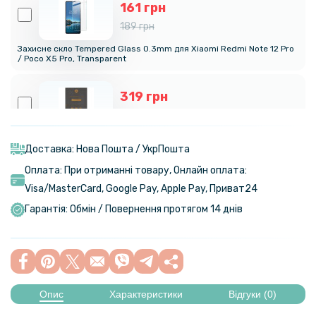
161 грн
189 грн
Захисне скло Tempered Glass 0.3mm для Xiaomi Redmi Note 12 Pro
/ Poco X5 Pro, Transparent
319 грн
399 грн
Гідрогелева плівка iNobi Privacy Matte для Xiaomi 12 Pro
(Антишпигун)
Доставка: Нова Пошта / УкрПошта
Оплата: При отриманні товару, Онлайн оплата:
Visa/MasterСard, Google Pay, Apple Pay, Приват24
Гарантія: Обмін / Повернення протягом 14 днів
Опис
Характеристики
Відгуки (0)