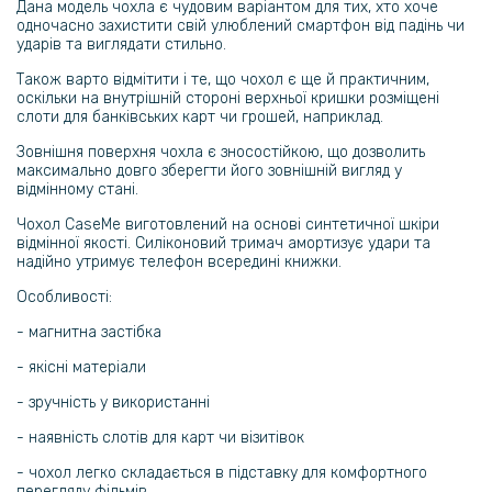
Дана модель чохла є чудовим варіантом для тих, хто хоче
одночасно захистити свій улюблений смартфон від падінь чи
ударів та виглядати стильно.
Також варто відмітити і те, що чохол є ще й практичним,
оскільки на внутрішній стороні верхньої кришки розміщені
слоти для банківських карт чи грошей, наприклад.
Зовнішня поверхня чохла є зносостійкою, що дозволить
максимально довго зберегти його зовнішній вигляд у
відмінному стані.
Чохол CaseMe виготовлений на основі синтетичної шкіри
відмінної якості. Силіконовий тримач амортизує удари та
надійно утримує телефон всередині книжки.
Особливості:
- магнитна застібка
- якісні матеріали
- зручність у використанні
- наявність слотів для карт чи візитівок
- чохол легко складається в підставку для комфортного
перегляду фільмів