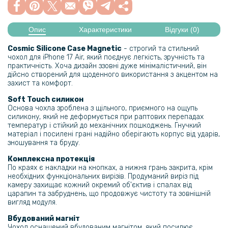
Опис
Характеристики
Відгуки (0)
Cosmic Silicone Case Magnetic
- строгий та стильний
чохол для iPhone 17 Air, який поєднує легкість, зручність та
практичність. Хоча дизайн ззовні дуже мінімалістичний, він
дійсно створений для щоденного використання з акцентом на
захист та комфорт.
Soft Touch силикон
Основа чохла зроблена з щільного, приємного на ощупь
силикону, який не деформується при раптових перепадах
температур і стійкий до механічних пошкоджень. Гнучкий
матеріал і посилені грані надійно оберігають корпус від ударів,
зношування та бруду.
Комплексна протекція
По краях є накладки на кнопках, а нижня грань закрита, крім
необхідних функціональних вирізів. Продуманий виріз під
камеру захищає кожний окремий об'єктив і спалах від
царапин та забруднень, що продовжує чистоту та зовнішній
вигляд модуля.
Вбудований магніт
Чохол оснащений вбудованим магнітом, який посилює