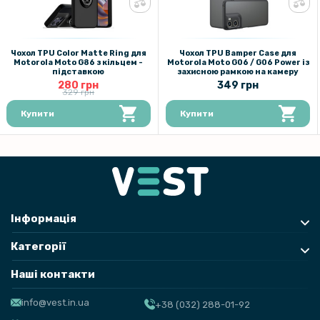
Чохол TPU Color Matte Ring для
Чохол TPU Bamper Case для
Motorola Moto G86 з кільцем -
Motorola Moto G06 / G06 Power із
підставкою
захисною рамкою на камеру
280 грн
349 грн
329 грн
Купити
Купити
Інформація
Категорії
Наші контакти
info@vest.in.ua
+38 (032) 288-01-92