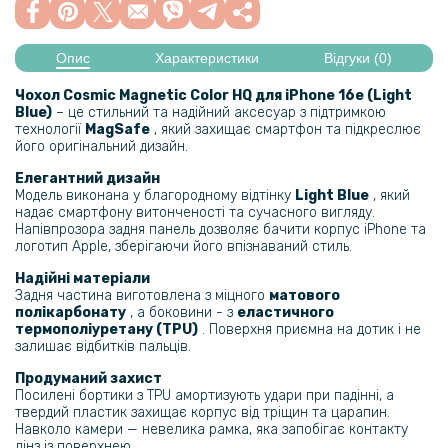
Опис
Характеристики
Відгуки (0)
Чохол Cosmic Magnetic Color HQ для iPhone 16e (Light
Blue)
– це стильний та надійний аксесуар з підтримкою
технології
MagSafe
, який захищає смартфон та підкреслює
його оригінальний дизайн.
Елегантний дизайн
Модель виконана у благородному відтінку
Light Blue
, який
надає смартфону витонченості та сучасного вигляду.
Напівпрозора задня панель дозволяє бачити корпус iPhone та
логотип Apple, зберігаючи його впізнаваний стиль.
Надійні матеріали
Задня частина виготовлена з міцного
матового
полікарбонату
, а боковини - з
еластичного
термополіуретану (TPU)
. Поверхня приємна на дотик і не
залишає відбитків пальців.
Продуманий захист
Посилені бортики з TPU амортизують удари при падінні, а
твердий пластик захищає корпус від тріщин та царапин.
Навколо камери — невелика рамка, яка запобігає контакту
лінз із поверхнею.