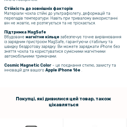
Стійкість до зовнішніх факторів
Матеріали чохла стійкі до ультрафіолету, деформацій та
перепадів температури. Навіть при тривалому використанні
він не жовтіє, не розтягується та не тріскається.
Підтримка MagSafe
Вбудоване
магнітне кільце
забезпечує точне вирівнювання
із зарядним пристроєм MagSafe, гарантуючи стабільну та
швидку бездротову зарядку. Ви можете заряджати iPhone без
зняття чохла та користуватися сумісними магнітними
автомобільними тримачами.
Cosmic Magnetic Color
- це поєднання стилю, захисту та
інновацій для вашого
Apple iPhone 16e
.
Покупці, які дивилися цей товар, також
цікавляться