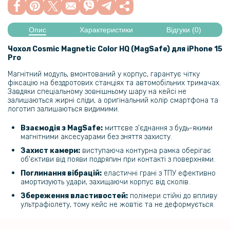
Опис
Характеристики
Відгуки (0)
Чохол Cosmic Magnetic Color HQ (MagSafe) для iPhone 15
Pro
Магнітний модуль, вмонтований у корпус, гарантує чітку
фіксацію на бездротових станціях та автомобільних тримачах.
Завдяки спеціальному зовнішньому шару на кейсі не
залишаються жирні сліди, а оригінальний колір смартфона та
логотип залишаються видимими.
Взаємодія з MagSafe:
миттєве з'єднання з будь-якими
магнітними аксесуарами без зняття захисту.
Захист камери:
виступаюча контурна рамка оберігає
об'єктиви від появи подряпин при контакті з поверхнями.
Поглинання вібрацій:
еластичні грані з ТПУ ефективно
амортизують удари, захищаючи корпус від сколів.
Збереження властивостей:
полімери стійкі до впливу
ультрафіолету, тому кейс не жовтіє та не деформується.