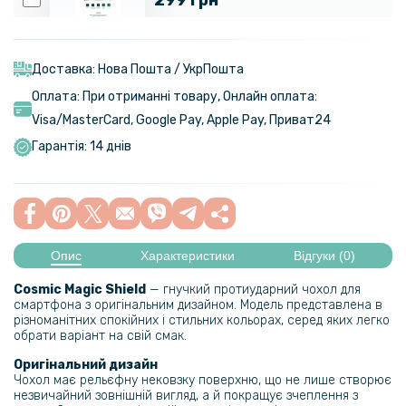
Гідрогелева плівка iNobi Matte для Apple iPhone 13 Pro, Матова
Доставка: Нова Пошта / УкрПошта
Оплата: При отриманні товару, Онлайн оплата:
Visa/MasterСard, Google Pay, Apple Pay, Приват24
Гарантія: 14 днів
Опис
Характеристики
Відгуки (0)
Cosmic Magic Shield
— гнучкий протиударний чохол для
смартфона з оригінальним дизайном. Модель представлена в
різноманітних спокійних і стильних кольорах, серед яких легко
обрати варіант на свій смак.
Оригінальний дизайн
Чохол має рельєфну нековзку поверхню, що не лише створює
незвичайний зовнішній вигляд, а й покращує зчеплення з