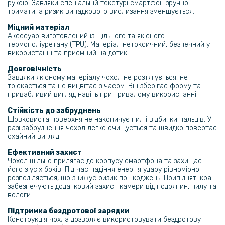
рукою. Завдяки спеціальній текстурі смартфон зручно
тримати, а ризик випадкового вислизання зменшується.
Міцний матеріал
Аксесуар виготовлений із щільного та якісного
термополіуретану (TPU). Матеріал нетоксичний, безпечний у
використанні та приємний на дотик.
Довговічність
Завдяки якісному матеріалу чохол не розтягується, не
тріскається та не вицвітає з часом. Він зберігає форму та
привабливий вигляд навіть при тривалому використанні.
Стійкість до забруднень
Шовковиста поверхня не накопичує пил і відбитки пальців. У
разі забруднення чохол легко очищується та швидко повертає
охайний вигляд.
Ефективний захист
Чохол щільно прилягає до корпусу смартфона та захищає
його з усіх боків. Під час падіння енергія удару рівномірно
розподіляється, що знижує ризик пошкоджень. Припідняті краї
забезпечують додатковий захист камери від подряпин, пилу та
вологи.
Підтримка бездротової зарядки
Конструкція чохла дозволяє використовувати бездротову