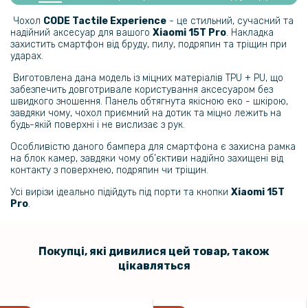
Чохол X&E для Xiaomi 15T​​ Pro з металевою вставкою та захистом
на камеру
Чохол
CODE Tactile Experience
- це стильний, сучасний та
надійний аксесуар для вашого
Xiaomi 15T Pro
. Накладка
захистить смартфон від бруду, пилу, подряпин та тріщин при
159 грн
ударах.
199 грн
Виготовлена дана модель із міцних матеріалів TPU + PU, що
забезпечить довготривале користування аксесуаром без
Гідрогелева плівка Hydrogel Film для Xiaomi 15T Pro на задню
швидкого зношення. Панель обтягнута якісною еко - шкірою,
панель, Transparent
завдяки чому, чохол приємний на дотик та міцно лежить на
будь-якій поверхні і не вислизає з рук.
159 грн
Особливістю даного бампера для смартфона є захисна рамка
199 грн
на блок камер, завдяки чому об’єктиви надійно захищені від
контакту з поверхнею, подряпин чи тріщин.
Гідрогелева плівка Hydrogel Film для Xiaomi 15T Pro, Transparent
Усі вирізи ідеально підійдуть під порти та кнопки
Xiaomi 15T
Pro
.
159 грн
199 грн
Покупці, які дивилися цей товар, також
Захисне скло Tempered Glass 0.3mm для Xiaomi 15T Pro
цікавляться
169 грн