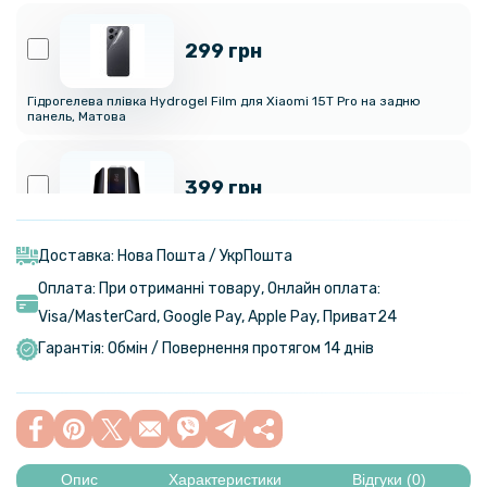
299 грн
Гідрогелева плівка Hydrogel Film для Xiaomi 15T Pro на задню
панель, Матова
399 грн
Гідрогелева плівка Privacy HD Glossy для Xiaomi 15T Pro,
(Антишпигун, глянцева)
Доставка: Нова Пошта / УкрПошта
Оплата: При отриманні товару, Онлайн оплата:
Visa/MasterСard, Google Pay, Apple Pay, Приват24
299 грн
Гарантія: Обмін / Повернення протягом 14 днів
Гідрогелева плівка Hydrogel Film для Xiaomi 15T Pro, Матова
280 грн
329 грн
Опис
Характеристики
Відгуки (0)