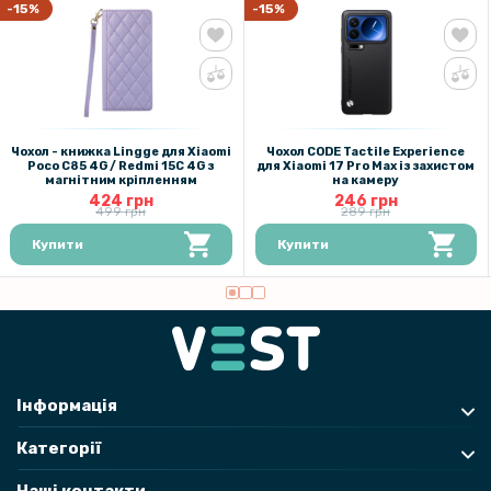
199 грн
-15%
-15%
Захисне скло Full Screen Tempered Glass для Xiaomi 15T Pro
223 грн
279 грн
Чохол - книжка Lingge для Xiaomi
Чохол CODE Tactile Experience
Захисне скло Privacy Full Screen для Xiaomi 15T Pro​
Poco C85 4G / Redmi 15C 4G з
для Xiaomi 17 Pro Max із захистом
магнітним кріпленням
на камеру
424 грн
246 грн
499 грн
289 грн
118 грн
Купити
Купити
139 грн
Захисне скло на камеру Tempered Glass для Xiaomi 15T Pro
Інформація
Категорії