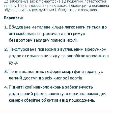
що забезпечує захист смартфона від подряпин, потертостей
та пилу. Панель оздоблена накладкою з екошкіри та оснащена
349 грн
вбудованим кільцем, сумісним із бездротовою зарядкою.
Переваги:
Матовий чохол Magsafe TPU+PC для Oneplus 15, Black
Вбудоване металеве кільце легко магнітиться до
автомобільного тримача та підтримує
349 грн
бездротову зарядку прямо в чохлі.
Захисне скло Privacy Full Screen 360 для Oneplus 15 з підтримкою
Текстурована поверхня з вуглецевим візерунком
відсканування відбитку пальця
додає стильного вигляду та запобігає ковзанню в
руці.
183 грн
229 грн
Точна відповідність формі смартфона гарантує
легкий доступ до всіх кнопок і портів.
Захисне скло Tempered Glass 0.3mm для Oneplus 15
Підняті краї навколо екрана забезпечують
199 грн
додатковий рівень захисту, а захисна рамка для
249 грн
камери оберігає об’єктиви від пошкоджень.
Захисне скло Full Screen Tempered Glass для Oneplus 15