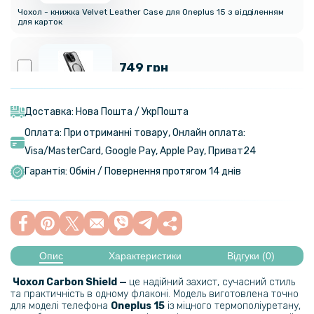
Чохол - книжка Velvet Leather Case для Oneplus 15 з відділенням
для карток
749 грн
Чохол Metal Glass Ring для Oneplus 15 з металевим кільцем та
додатковим захистом на камеру
Доставка: Нова Пошта / УкрПошта
Оплата: При отриманні товару, Онлайн оплата:
Visa/MasterСard, Google Pay, Apple Pay, Приват24
949 грн
Гарантія: Обмін / Повернення протягом 14 днів
Чохол Metal Glass Air для Oneplus 15 з металевим кільцем та
рамкою
329 грн
Опис
Характеристики
Відгуки (0)
Чохол X&E для Oneplus 15 з металевою вставкою та захистом на
Чохол Carbon Shield —
це надійний захист, сучасний стиль
камеру
та практичність в одному флаконі. Модель виготовлена точно
для моделі телефона
Oneplus 15
із міцного термополіуретану,