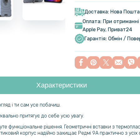
Film для X
Transpare
Доставка: Нова Пошта
Оплата: При отриманні 
Apple Pay, Приват24
Гарантія: Обмін / Пов
Характеристики
гляд і ти сам усе побачиш.
квально притягує до себе усю увагу.
уте функціональне рішення. Геометричні вставки з термоплас
иковий корпус надійно захищає Редмі 9A практично з усіх ст