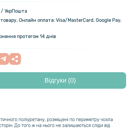
iaomi Redmi 9A на задню панель,
199 грн
nt
 / УкрПошта
товару, Онлайн оплата: Visa/MasterСard, Google Pay,
ернення протягом 14 днів
Відгуки (0)
тичного поліуретану, розміщені по периметру чохла
орін. До того ж на нього не залишаються сліди від