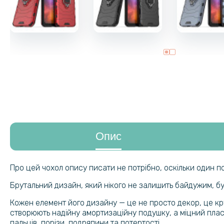
Опис
Про цей чохол опису писати не потрібно, оскільки один по
Брутальний дизайн, який нікого не залишить байдужим, бу
Кожен елемент його дизайну — це не просто декор, це кр
створюють надійну амортизаційну подушку, а міцний пласт
пальців, порізи, подряпини та потертості.