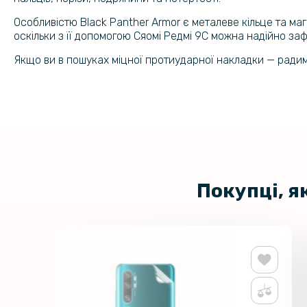
Особливістю Black Panther Armor є металеве кільце та маг
оскільки з її допомогою Сяомі Редмі 9C можна надійно заф
Якщо ви в пошуках міцної протиударної накладки — радимо
Покупці, я