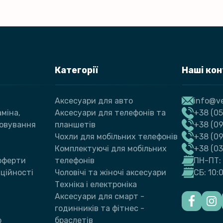
Категорії
Наші ко
Аксесуари для авто
info@ve
міна,
Аксесуари для телефонів та
+38 (05
говування
планшетів
+38 (09
Чохли для мобільних телефонів
+38 (0
Комплектуючі для мобільних
+38 (0
 оферти
телефонів
ПН-ПТ: 
ційності
Чоловічі та жіночі аксесуари
СБ: 10:
Техніка і електроніка
Аксесуари для смарт -
годинників та фітнес -
ю
браслетів