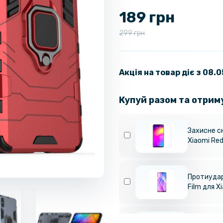
189 грн
299 грн
Акція на товар діє з 08.
Купуй разом та отрим
Захисне с
Xiaomi Red
Протиудар
Film для X
Протиудар