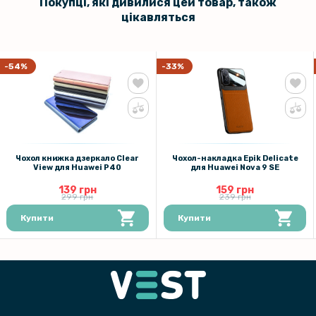
Покупці, які дивилися цей товар, також
цікавляться
-54%
-33%
Чохол книжка дзеркало Clear
Чохол-накладка Epik Delicate
View для Huawei P40
для Huawei Nova 9 SE
139 грн
159 грн
299 грн
239 грн
Купити
Купити