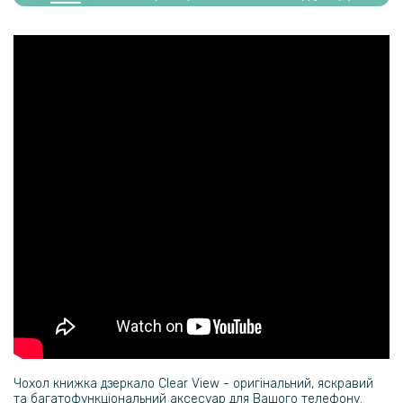
Протиударна гідрогелева плівка Hydrogel Film на задню камеру
для Huawei P40 Pro (3 шт.) Transparent
159 грн
199 грн
Протиударна гідрогелева плівка Hydrogel Film для Huawei P40 Pro
на задню панель, Transparent
239 грн
299 грн
Гідрогелева плівка iNobi Matte для Huawei P40 Pro, Матова
239 грн
299 грн
Гідрогелева плівка iNobi Matte для Huawei P40 Pro на задню
панель, Матова
Чохол книжка дзеркало Clear View - оригінальний, яскравий
та багатофункціональний аксесуар для Вашого телефону.