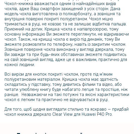
Чохол-книжка вважається одним із найнадійніших видів
чохлів, адже Ваш смартфон захищений з усіх сторін. Дана
модель чохла виготовлена із полікарбонату, а зовнішня та
внутрішня поверхні покриті поліуретаном. Чохол міцно
тримається в руці, не ковзає та не залишає відбитків пальців.
Приємний на дотик. Кришка чохла є напівпрозорою, тому
основну інформацію Ви зможете переглянути, не відкриваючи
чохол. Також, на кришці чохла є виріз під динамік, тому Ви
зможете розмовляти по телефону, навіть із закритим чохлом.
Зовнішня поверхня чохла виконана у вигляді дзеркала, тому
Ви завжди та при будь-яких обставинах зможете подивитись
на свій зовнішній вигляд, адже це є важливим, практично для
кожної людини.
Всі вирізи для кнопок покриті чохлом, проте під м'яким
поліуретановим матеріалом. Кришка чохла має здатність
складатись у підставку, тому дивитись фільми та відео, або
читати улюблену книгу буде набагато легше та простіше, ніж
раніше. Незважаючи на такі потужні та якісні характеристики
чохол є легким та практично не відчувається в руці.
Для того, щоб щодня виглядати стильно та яскраво — придбай
чохол книжка дзеркало Clear View для Huawei P40 Pro.