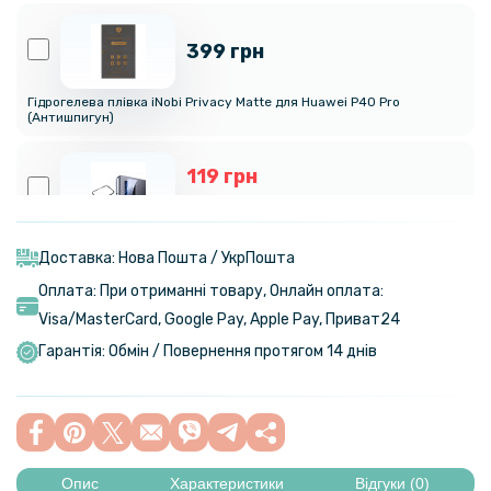
399 грн
Гідрогелева плівка iNobi Privacy Matte для Huawei P40 Pro
(Антишпигун)
119 грн
179 грн
Захисне скло та рамка Tempered Glass 0,3 мм на задню камеру для
Huawei P40 Pro
Доставка: Нова Пошта / УкрПошта
Оплата: При отриманні товару, Онлайн оплата:
159 грн
Visa/MasterСard, Google Pay, Apple Pay, Приват24
199 грн
Гарантія: Обмін / Повернення протягом 14 днів
Протиударна гідрогелева плівка Hydrogel Film для Huawei P40 Pro,
Transparent
159 грн
199 грн
Опис
Характеристики
Відгуки (0)