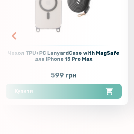
Чохол TPU+PC LanyardCase with MagSafe
для iPhone 15 Pro Max
599 грн
Купити