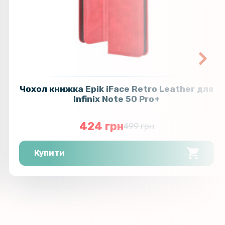
Чохол книжка Epik iFace Retro Leather для
Infinix Note 50 Pro+
424 грн
499 грн
Купити