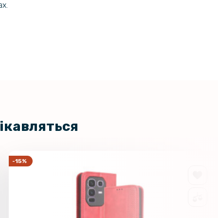
ах.
цікавляться
-15%