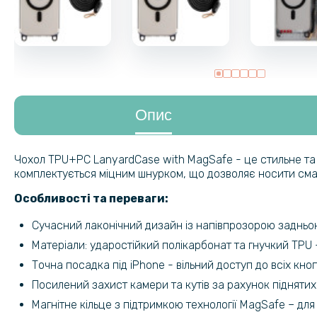
Опис
Чохол TPU+PC LanyardCase with MagSafe - це стильне та п
комплектується міцним шнурком, що дозволяє носити смар
Особливості та переваги:
Сучасний лаконічний дизайн із напівпрозорою задньо
Матеріали: ударостійкий полікарбонат та гнучкий TPU - 
Точна посадка під iPhone - вільний доступ до всіх кноп
Посилений захист камери та кутів за рахунок піднятих
Магнітне кільце з підтримкою технології MagSafe – для