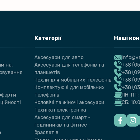
Категорії
Наші ко
Аксесуари для авто
info@ve
міна,
Аксесуари для телефонів та
+38 (05
говування
планшетів
+38 (09
Чохли для мобільних телефонів
+38 (0
Комплектуючі для мобільних
+38 (0
 оферти
телефонів
ПН-ПТ: 
ційності
Чоловічі та жіночі аксесуари
СБ: 10:
Техніка і електроніка
Аксесуари для смарт -
годинників та фітнес -
ю
браслетів
Смарт - годинники і фітнес -