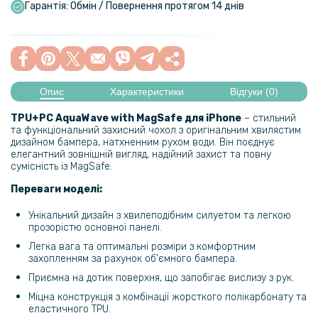
Гарантія: Обмін / Повернення протягом 14 днів
Опис
Характеристики
Відгуки (0)
TPU+PC AquaWave with MagSafe для iPhone
– стильний
та функціональний захисний чохол з оригінальним хвилястим
дизайном бампера, натхненним рухом води. Він поєднує
елегантний зовнішній вигляд, надійний захист та повну
сумісність із MagSafe.
Переваги моделі:
Унікальний дизайн з хвилеподібним силуетом та легкою
прозорістю основної панелі.
Легка вага та оптимальні розміри з комфортним
захопленням за рахунок об'ємного бампера.
Приємна на дотик поверхня, що запобігає вислизу з рук.
Міцна конструкція з комбінації жорсткого полікарбонату та
еластичного TPU.