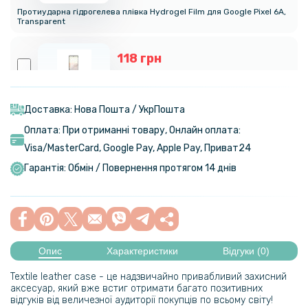
Протиударна гідрогелева плівка Hydrogel Film для Google Pixel 6A,
Transparent
118 грн
139 грн
Захисне скло Tempered Glass 0.3mm для Google Pixel 6A,
Transparent
Доставка: Нова Пошта / УкрПошта
Оплата: При отриманні товару, Онлайн оплата:
159 грн
Visa/MasterСard, Google Pay, Apple Pay, Приват24
199 грн
Гарантія: Обмін / Повернення протягом 14 днів
Протиударна гідрогелева плівка Hydrogel Film для Google Pixel 6A
на задню панель, Transparent
159 грн
199 грн
Опис
Характеристики
Відгуки (0)
Загартоване захисне скло Full Screen Tempered Glass для Google
Textile leather саse - це надзвичайно привабливий захисний
Pixel 6A, Black
аксесуар, який вже встиг отримати багато позитивних
відгуків від величезної аудиторії покупців по всьому світу!