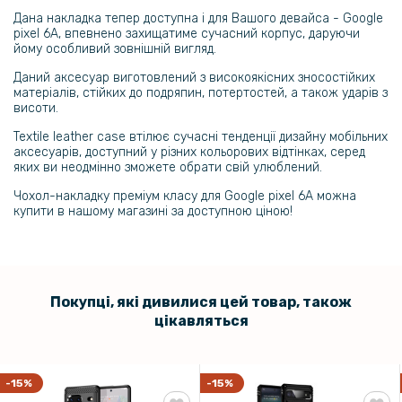
254 грн
Дана накладка тепер доступна і для Вашого девайса - Google
pixel 6A, впевнено захищатиме сучасний корпус, даруючи
299 грн
йому особливий зовнішній вигляд.
Чохол накладка Ricco Armor для Google Pixel 6A
Даний аксесуар виготовлений з високоякісних зносостійких
матеріалів, стійких до подряпин, потертостей, а також ударів з
висоти.
Textile leather саse втілює сучасні тенденції дизайну мобільних
аксесуарів, доступний у різних кольорових відтінках, серед
яких ви неодмінно зможете обрати свій улюблений.
Чохол-накладку преміум класу для Google pixel 6A можна
купити в нашому магазині за доступною ціною!
Покупці, які дивилися цей товар, також
цікавляться
-15%
-15%