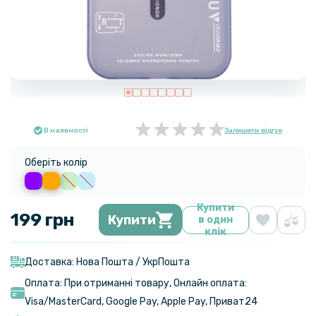
В наявності
Залишити відгук
Оберіть колір
Купити
199 грн
Купити
в один
клік
Доставка: Нова Пошта / УкрПошта
Оплата: При отриманні товару, Онлайн оплата:
Visa/MasterСard, Google Pay, Apple Pay, Приват24