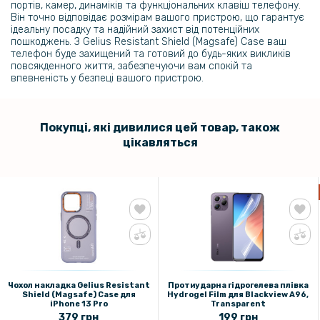
портів, камер, динаміків та функціональних клавіш телефону.
Він точно відповідає розмірам вашого пристрою, що гарантує
ідеальну посадку та надійний захист від потенційних
пошкоджень. З Gelius Resistant Shield (Magsafe) Case ваш
телефон буде захищений та готовий до будь-яких викликів
повсякденного життя, забезпечуючи вам спокій та
впевненість у безпеці вашого пристрою.
Покупці, які дивилися цей товар, також
цікавляться
Чохол накладка Gelius Resistant
Протиударна гідрогелева плівка
Shield (Magsafe) Case для
Hydrogel Film для Blackview A96​,
iPhone 13 Pro
Transparent
379 грн
199 грн