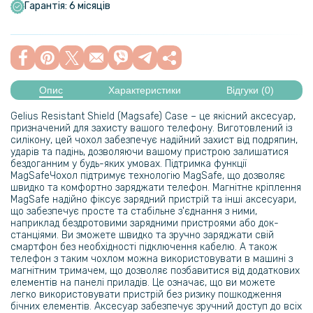
Гарантія: 6 місяців
Опис
Характеристики
Відгуки (0)
Gelius Resistant Shield (Magsafe) Case – це якісний аксесуар,
призначений для захисту вашого телефону. Виготовлений із
силікону, цей чохол забезпечує надійний захист від подряпин,
ударів та падінь, дозволяючи вашому пристрою залишатися
бездоганним у будь-яких умовах. Підтримка функції
MagSafeЧохол підтримує технологію MagSafe, що дозволяє
швидко та комфортно заряджати телефон. Магнітне кріплення
MagSafe надійно фіксує зарядний пристрій та інші аксесуари,
що забезпечує просте та стабільне з'єднання з ними,
наприклад бездротовими зарядними пристроями або док-
станціями. Ви зможете швидко та зручно заряджати свій
смартфон без необхідності підключення кабелю. А також
телефон з таким чохлом можна використовувати в машині з
магнітним тримачем, що дозволяє позбавитися від додаткових
елементів на панелі приладів. Це означає, що ви можете
легко використовувати пристрій без ризику пошкодження
бічних елементів. Аксесуар забезпечує зручний доступ до всіх