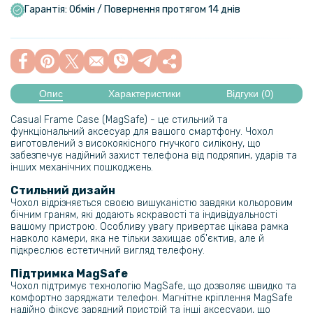
Гарантія: Обмін / Повернення протягом 14 днів
Опис
Характеристики
Відгуки (0)
Casual Frame Case (MagSafe) - це стильний та
функціональний аксесуар для вашого смартфону. Чохол
виготовлений з високоякісного гнучкого силікону, що
забезпечує надійний захист телефона від подряпин, ударів та
інших механічних пошкоджень.
Стильний дизайн
Чохол відрізняється своєю вишуканістю завдяки кольоровим
бічним граням, які додають яскравості та індивідуальності
вашому пристрою. Особливу увагу привертає цікава рамка
навколо камери, яка не тільки захищає об'єктив, але й
підкреслює естетичний вигляд телефону.
Підтримка MagSafe
Чохол підтримує технологію MagSafe, що дозволяє швидко та
комфортно заряджати телефон. Магнітне кріплення MagSafe
надійно фіксує зарядний пристрій та інші аксесуари, що