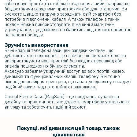
забезпечує просте та стабільне з'єднання з ними, наприклад
бездротовими зарядними пристроями або док-станціями. Ви
зможете швидко та зручно заряджати свій смартфон без
потреби в підключенні кабеля. А також телефон з таким
чохлом можна використовувати в машині з магнітним
утримувачем, що дозволяє позбавитися додаткових елементів
на панелі приладів.
Зручність використання
Бічні клавіші телефона захищені завдяки кнопкам, що
дублюють їхнє положення. Це означає, що ви можете легко
використовувати ваш пристрій без жодних перешкод або
ризиків пошкодження бічних елементів.
Аксесуар забезпечує зручний доступ до всіх портів, камер,
динаміків та функціональних клавіш телефону. Він точно
відповідає розмірам пристрою, що гарантує ідеальну посадку і
надійний захист від потенційних пошкоджень.
Casual Frame Case (MagSafe) - це поєднання сучасного
дизайну та практичності, яке додасть смартфону унікального
вигляду та забезпечить надійний захист.
Покупці, які дивилися цей товар, також
цікавляться