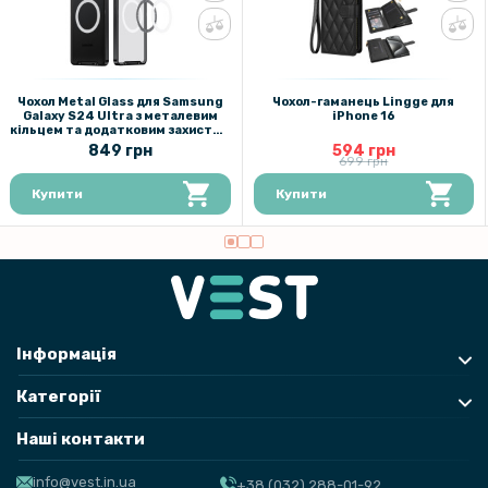
Чохол Metal Glass для Samsung
Чохол-гаманець Lingge для
Galaxy S24 Ultra з металевим
iPhone 16
кільцем та додатковим захистом
на камеру
849 грн
594 грн
699 грн
Купити
Купити
Інформація
Категорії
Наші контакти
info@vest.in.ua
+38 (032) 288-01-92