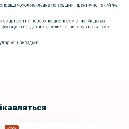
насправді чохол накладка по товщині практично такий же
ти смартфон на поверхню дисплеєм вниз. Якщо ви
функцією є підставка, роль якої виконує ніжка, яка
иударної накладки!
цікавляться
-15%