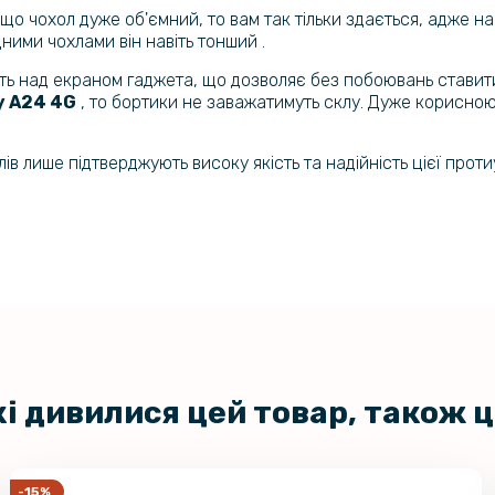
 що чохол дуже об'ємний, то вам так тільки здається, адже 
цними чохлами він навіть тонший .
ають над екраном гаджета, що дозволяє без побоювань стави
y A24 4G
, то бортики не заважатимуть склу. Дуже корисною 
ів лише підтверджують високу якість та надійність цієї прот
кі дивилися цей товар, також 
-15%