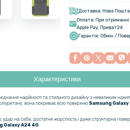
Захисне с
для Samsu
Доставка: Нова Пошта
Оплата: При отриманні 
Apple Pay, Приват24
Захисне с
Galaxy A2
Гарантія: Обмін / Пов
Шкіряний 
Edge для 
Характеристики
днання надійності та стильного дизайну з невеликим нахило
поліуретану, вона покриває всю поверхню
Samsung Galaxy
дар на себе, достатня жорсткість і дуже структурна поверх
 Galaxy A24 4G
.