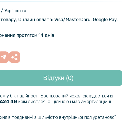
кло 2.5D 0.3mm Tempered Glass
ng Galaxy A24 4G
129 грн
 / УкрПошта
товару, Онлайн оплата: Visa/MasterСard, Google Pay,
110 грн
кло на задню камеру для Samsung
4 4G
129 грн
ернення протягом 14 днів
139 грн
чохол-книжка Baseus Premium
Samsung Galaxy A24 4G
219 грн
Відгуки (0)
м у бік надійності. Броньований чохол складається із
 A24 4G
крім дисплея, є щільною і має амортизаційні
ня в поєднанні з щільністю внутрішньої поліуретанової