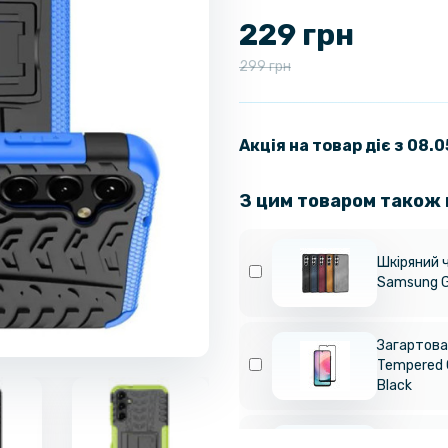
229 грн
299 грн
Акція на товар діє з 08.
З цим товаром також
Шкіряний 
Samsung G
Загартован
Tempered 
Black