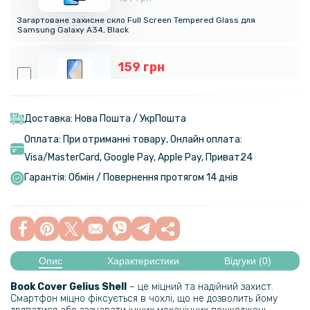
Загартоване захисне скло Full Screen Tempered Glass для
Samsung Galaxy A34, Black
159 грн
199 грн
Протиударна гідрогелева плівка Hydrogel Film Samsung Galaxy
A34, Transparent
Доставка: Нова Пошта / УкрПошта
Оплата: При отриманні товару, Онлайн оплата:
169 грн
Visa/MasterСard, Google Pay, Apple Pay, Приват24
199 грн
Гарантія: Обмін / Повернення протягом 14 днів
Захисне скло Tempered Glass 0.3mm для Xiaomi Poco F6 Pro 5G /
Redmi K70 5G
280 грн
329 грн
Опис
Характеристики
Відгуки (0)
Чохол - накладка Acryl Cooling Armor для Xiaomi Poco F6 Pro 5G /
Book Cover Gelius Shell
– це міцний та надійний захист.
Redmi K70 5G з магнітною пластиною, Black
Смартфон міцно фіксується в чохлі, що не дозволить йому