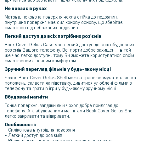
дряпатися або зазнавати інших механічних пошкоджень.
159 грн
Не ковзає в руках
199 грн
Матова, нековзна поверхня чохла стійка до подряпин,
внутрішня поверхня має силіконову основу, що зберігає
Захисне скло Optima 5D для Samsung Galaxy A34
смартфон від небажаних подряпин.
Легкий доступ до всіх потрібних роз'ємів
Book Cover Gelius Case має легкий доступ до всіх вбудованих
роз'ємів Вашого телефону. Всі порти добре захищені, і в той
же час легко доступні, тому Ви зможете користуватися своїм
смартфоном з повним комфортом.
Зручний перегляд фільмів у будь-якому місці
Чохол Book Cover Gelius Shell можна трансформувати в кілька
положень, скласти як підставку, дивитися улюблені фільми з
телефону та грати в ігри у будь-якому зручному місці.
Вбудовані магніти
Тонка поверхня, завдяки якій чохол добре прилягає до
телефону. А із вбудованими магнітами Book Cover Gelius Shell
легко закривати та відкривати.
Особливості:
- Силіконова внутрішня поверхня
- Легкий доступ до роз'ємів
- Вбудовані магніти для зручного закривання чохла