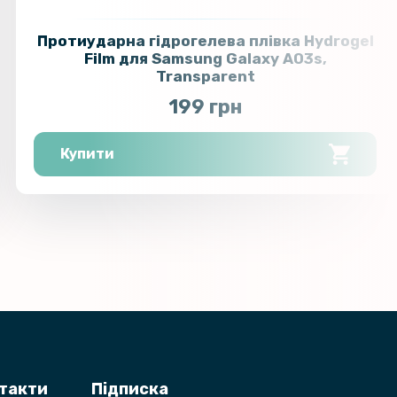
Протиударна гідрогелева плівка Hydrogel
Film для Samsung Galaxy A03s,
Transparent
199 грн
Купити
нтакти
Підписка