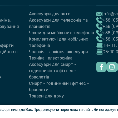
Аксесуари для авто
info@ve
міна,
Аксесуари для телефонів та
+38 (05
говування
планшетів
+38 (09
Чохли для мобільних телефонів
+38 (0
Комплектуючі для мобільних
+38 (0
 оферти
телефонів
ПН-ПТ: 
ційності
Чоловічі та жіночі аксесуари
СБ: 10:
Техніка і електроніка
Аксесуари для смарт -
годинників та фітнес -
ю
браслетів
Смарт - годинники і фітнес -
браслети
Товари для дому
мфортним для Вас. Продовжуючи переглядати сайт, Ви погоджуєте