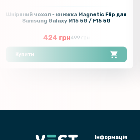
Шкіряний чохол - книжка Magnetic Flip для
Samsung Galaxy M15 5G / F15 5G
424 грн
499 грн
Купити
Інформація