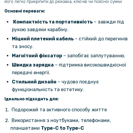
його легко прикріпити до рюкзака, ключів чи поясної сумки.
Основні переваги:
Компактність та портативність
– завжди під
рукою завдяки карабіну.
Міцний плетений кабель
– стійкий до перегинів
та зносу.
Магнітний фіксатор
– запобігає заплутуванню.
Швидка зарядка
– підтримка високошвидкісної
передачі енергії.
Стильний дизайн
– чудово поєднує
функціональність та естетику.
Ідеально підходить для:
Подорожей та активного способу життя
Використання з ноутбуками, телефонами,
планшетами
Type-C to Type-С