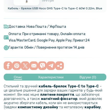
199 грн
Кабель - брелок USB Hoco GH5 Type-C to Type-C 60W 0.22m, Blue
Доставка: Нова Пошта / УкрПошта
Оплата: При отриманні товару, Онлайн оплата:
Visa/MasterСard, Google Pay, Apple Pay, Приват24
Гарантія: Обмін / Повернення протягом 14 днів
Опис
Характеристики
Відгуки (0)
Стильний та зручний
кабель-брелок
Type-C to Type-С
–
це ідеальне рішення для зарядки ваших гаджетів у будь-який
момент. Він має міцне
плетене покриття
, що забезпечує
довговічність, а також
магнітний фіксатор
, який дозволяє
акуратно зберігати кабель, коли він не використовується.
Завдяки
компактному дизайну
та металевому
карабіну
,