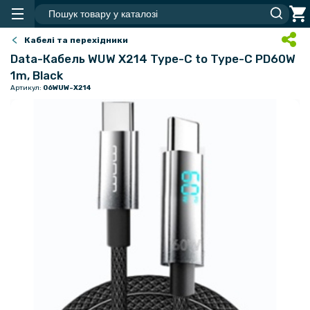
Кабелі та перехідники
Data-Кабель WUW X214 Type-C to Type-C PD60W
1m, Black
Артикул:
06WUW-X214