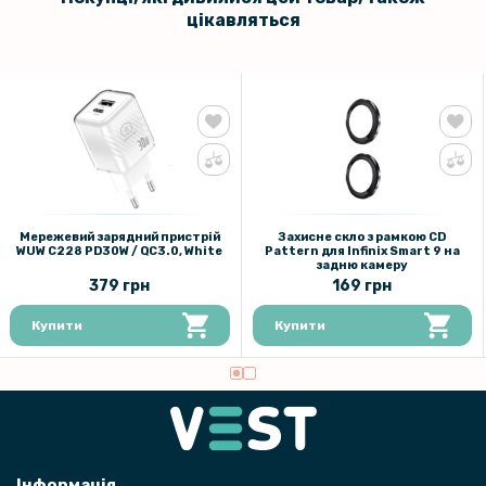
цікавляться
Мережевий зарядний пристрій
Захисне скло з рамкою CD
WUW C228 PD30W / QC3.0, White
Pattern для Infinix Smart 9​​ на
задню камеру
379 грн
169 грн
Купити
Купити
Інформація