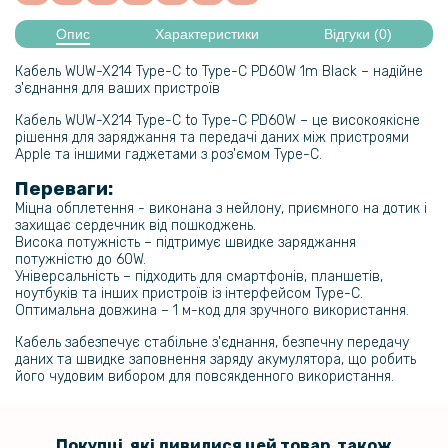
Опис
Характеристики
Відгуки (0)
Кабель WUW-X214 Type-C to Type-C PD60W 1m Black – надійне
з'єднання для ваших пристроїв
Кабель WUW-X214 Type-C to Type-C PD60W – це високоякісне
рішення для заряджання та передачі даних між пристроями
Apple та іншими гаджетами з роз'ємом Type-C.
Переваги:
Міцна обплетення - виконана з нейлону, приємного на дотик і
захищає сердечник від пошкоджень.
Висока потужність – підтримує швидке заряджання
потужністю до 60W.
Універсальність – підходить для смартфонів, планшетів,
ноутбуків та інших пристроїв із інтерфейсом Type-C.
Оптимальна довжина – 1 м-код для зручного використання.
Кабель забезпечує стабільне з'єднання, безпечну передачу
даних та швидке заповнення заряду акумулятора, що робить
його чудовим вибором для повсякденного використання.
Покупці, які дивилися цей товар, також