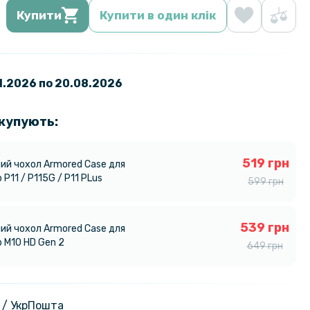
Купити
Купити в один клік
01.2026 по 20.08.2026
 купують:
519 грн
ий чохол Armored Case для
 P11 / P115G / P11 PLus
599 грн
539 грн
ий чохол Armored Case для
b M10 HD Gen 2
649 грн
 / УкрПошта