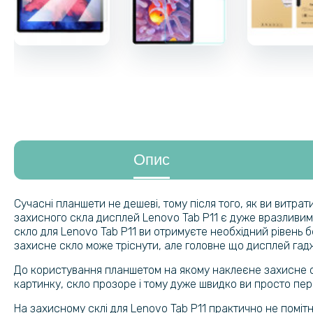
Опис
Сучасні планшети не дешеві, тому після того, як ви витр
захисного скла дисплей Lenovo Tab P11 є дуже вразливим
скло для Lenovo Tab P11 ви отримуєте необхідний рівень 
захисне скло може тріснути, але головне що дисплей гад
До користування планшетом на якому наклеєне захисне ск
картинку, скло прозоре і тому дуже швидко ви просто пер
На захисному склі для Lenovo Tab P11 практично не помітні