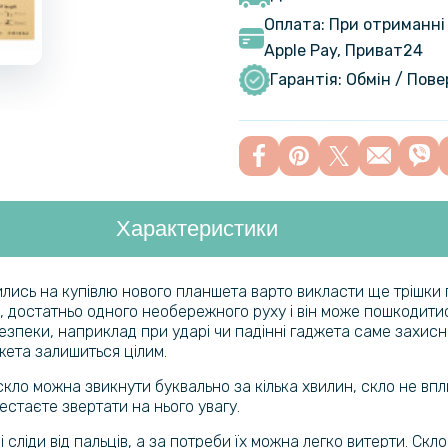
Оплата: При отриманні 
Apple Pay, Приват24
Гарантія: Обмін / Пов
Характеристики
атились на купівлю нового планшета варто викласти ще трішки
, достатньо одного необережного руху і він може пошкодитис
безпеки, наприклад при ударі чи падінні гаджета саме захис
жета залишиться цілим.
ло можна звикнути буквально за кілька хвилин, скло не впли
естаєте звертати на нього увагу.
 сліди від пальців, а за потреби їх можна легко витерти. Скл