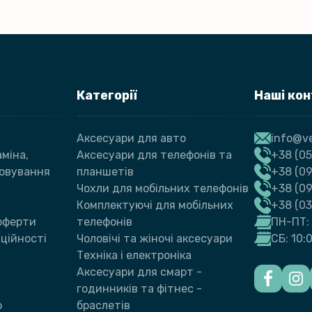
Категорії
Наші ко
Аксесуари для авто
info@ve
міна,
Аксесуари для телефонів та
+38 (05
говування
планшетів
+38 (09
Чохли для мобільних телефонів
+38 (0
Комплектуючі для мобільних
+38 (0
 оферти
телефонів
ПН-ПТ: 
ційності
Чоловічі та жіночі аксесуари
СБ: 10:
Техніка і електроніка
Аксесуари для смарт -
годинників та фітнес -
ю
браслетів