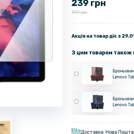
239 грн
399 грн
Акція на товар діє з 29.
З цим товаром також
Броньован
Lenovo Tab
Броньован
Lenovo Ta
Доставка: Нова Пошта