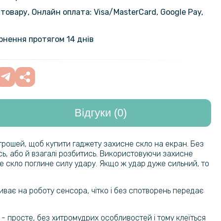
товару, Онлайн оплата: Visa/MasterСard, Google Pay,
ернення протягом 14 днів
Відгуки (0)
 грошей, щоб купити гаджету захисне скло на екран. Без
ь, або й взагалі розбитись. Використовуючи захисне
не скло поглине силу удару. Якщо ж удар дуже сильний, то
ває на роботу сенсора, чітко і без спотворень передає
о - просте, без хитромудрих особливостей і тому клеїться