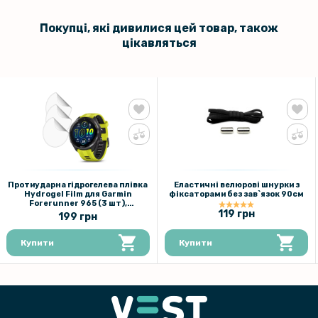
Покупці, які дивилися цей товар, також
цікавляться
Протиударна гідрогелева плівка
Еластичні велюрові шнурки з
Hydrogel Film для Garmin
фіксаторами без зав`язок 90см
Forerunner 965 (3 шт),
Transparent
119 грн
199 грн
Купити
Купити