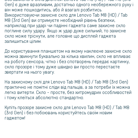
Gen) є дуже вразливим, достатньо одного необережного руху і
він може пошкодитись, або й взагалі розбитись.
Протиударна гідрогелева плівка Hydrogel Film для Apple iPad 10.2
Використовуючи захисне скло для Lenovo Tab M8 (HD) / Tab
2019 / 2020 / 2021, Transparent
M8 (3rd Gen) ви отримуєте необхідний рівень безпеки,
наприклад при ударі чи падінні гаджета саме захисне скло
поглине силу удару. Якщо ж удар дуже сильний, то захисне
379 грн
скло може тріснути, але головне що дисплей гаджета
549 грн
залишиться цілим.
Броньований чохол Armored Case для Lenovo Tab M8 (3rd Gen)
До користування планшетом на якому наклеєне захисне скло
можна звикнути буквально за кілька хвилин, скло не впливає
на роботу сенсора, чітко і без спотворень передає картинку,
254 грн
скло прозоре і тому дуже швидко ви просто перестаєте
звертати на нього увагу.
299 грн
На захисному склі для Lenovo Tab M8 (HD) / Tab M8 (3rd Gen)
Захисне скло Full Screen Tempered Glass для Xiaomi 14T / 14T Pro,
практично не помітні сліди від пальців, а за потреби їх можна
Black
легко витерти. Скло - просте, без хитромудрих особливостей
і тому клеїться абсолютно стандартно.
203 грн
Купіть прозоре захисне скло для Lenovo Tab M8 (HD) / Tab M8
(3rd Gen) і без побоювань користуйтесь своїм новим
239 грн
гаджетом!
Захисне скло з рамкою CD Pattern для Xiaomi 14T Pro на задню
камеру