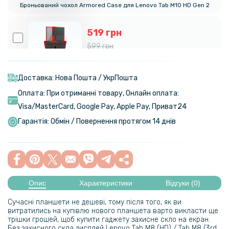
Броньований чохол Armored Case для Lenovo Tab M10 HD Gen 2
519 грн
599 грн
Броньований чохол Armored Case для Lenovo Tab P11 / P115G / P11
PLus
Доставка: Нова Пошта / УкрПошта
Оплата: При отриманні товару, Онлайн оплата:
569 грн
Visa/MasterСard, Google Pay, Apple Pay, Приват24
659 грн
Гарантія: Обмін / Повернення протягом 14 днів
Броньований чохол Armored Case для Lenovo M10 Plus 2022 3rd
Gen
609 грн
699 грн
Опис
Характеристики
Відгуки (0)
Броньований чохол Armored Case для Lenovo Tab M10 (3rd Gen)
Сучасні планшети не дешеві, тому після того, як ви
витратились на купівлю нового планшета варто викласти ще
трішки грошей, щоб купити гаджету захисне скло на екран.
469 грн
Без захисного скла дисплей Lenovo Tab M8 (HD) / Tab M8 (3rd