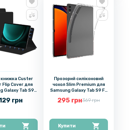
нижка Custer
Прозорий силіконовий
 Flip Cover для
чохол Slim Premium для
 Galaxy Tab S9
Samsung Galaxy Tab S9 FE
FE+
Plus
 129 грн
295 грн
369 грн
ти
Купити