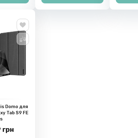
cis Domo для
xy Tab S9 FE
us
 грн