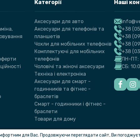
Категорії
Наші ко
Аксесуари для авто
info@ve
міна,
Аксесуари для телефонів та
+38 (05
говування
планшетів
+38 (09
Чохли для мобільних телефонів
+38 (0
Комплектуючі для мобільних
+38 (0
 оферти
телефонів
ПН-ПТ: 
ційності
Чоловічі та жіночі аксесуари
СБ: 10:
Техніка і електроніка
Аксесуари для смарт -
годинників та фітнес -
ю
браслетів
Смарт - годинники і фітнес -
браслети
Товари для дому
мфортним для Вас. Продовжуючи переглядати сайт, Ви погоджуєте