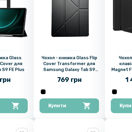
ижка Glass
Чохол - книжка Glass Flip
Чохол 
 Cover для
Cover Transformer для
клаві
 S9 FE Plus
Samsung Galaxy Tab S9
Magnet F
FE+
Samsung
грн
769 грн
1 
Plus
Купити
Купи