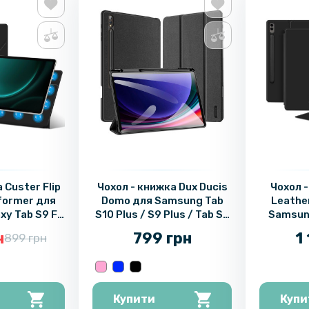
 Custer Flip
Чохол - книжка Dux Ducis
Чохол - к
former для
Domo для Samsung Tab
Leather
xy Tab S9 FE
S10 Plus / S9 Plus / Tab S9
Samsung
us
FE Plus with S Pen Holder
н
799 грн
1
899 грн
Купити
Купи