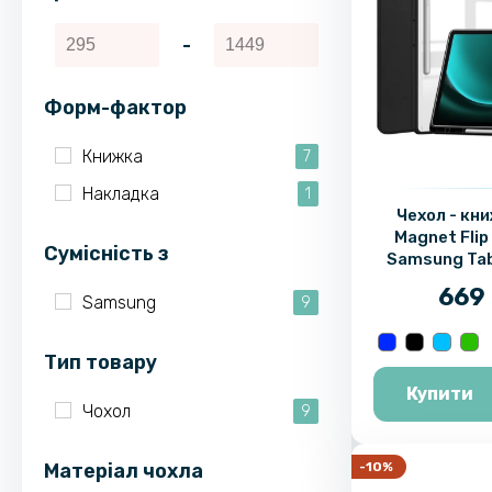
-
Форм-фактор
Книжка
7
Накладка
1
Чехол - кн
Magnet Flip
Cумісність з
Samsung Tab
669 
Samsung
9
Тип товару
Купити
Чохол
9
Матеріал чохла
-10%