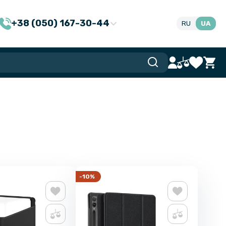
+38 (050) 167-30-44
RU
UA
-10%