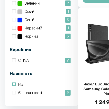
Зелений
2
Сірий
1
Синій
3
Червоний
1
Чорний
5
Виробник
CHINA
9
Наявність
Чохол Dux Du
Всі
Samsung Gala
Є в наявності
9
Pl
1 249