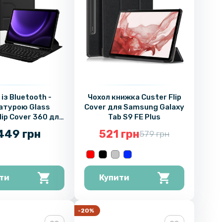
із Bluetooth -
Чохол книжка Custer Flip
атурою Glass
Cover для Samsung Galaxy
lip Cover 360 для
Tab S9 FE Plus
 Galaxy Tab S9
449 грн
521 грн
579 грн
 / S9 FE Plus
ти
Купити
-20%