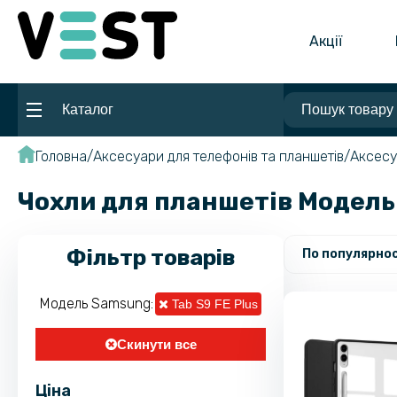
Акції
Каталог
Головна
Аксесуари для телефонів та планшетів
Аксесу
Чохли для планшетів Модель 
Фільтр товарів
По популярнос
Модель Samsung:
Tab S9 FE Plus
Скинути все
Ціна