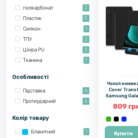
полікарбонат
2
Пластик
5
Силікон
1
ТПУ
2
Шкіра PU
2
Тканина
1
Особливості
Чохол книжка
Cover Trans
Підставка
6
Samsung Gala
Протиударний
6
Pl
809 гр
Колір товару
Блакитний
1
Купити