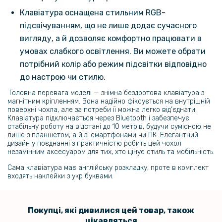
Клавіатура оснащена стильним RGB-
підсвічуванням, що не лише додає сучасного
вигляду, а й дозволяє комфортно працювати в
умовах слабкого освітлення. Ви можете обрати
потрібний колір або режим підсвітки відповідно
до настрою чи стилю.
Головна перевага моделі — знімна бездротова клавіатура з
магнітним кріпленням. Вона надійно фіксується на внутрішній
поверхні чохла, але за потреби її можна легко від’єднати.
Клавіатура підключається через Bluetooth і забезпечує
стабільну роботу на відстані до 10 метрів, будучи сумісною не
лише з планшетом, а й зі смартфонами чи ПК. Елегантний
дизайн у поєднанні з практичністю робить цей чохол
незамінним аксесуаром для тих, хто цінує стиль та мобільність.
Сама клавіатура має англійську розкладку, проте в комплект
входять наклейки з укр буквами.
Покупці, які дивилися цей товар, також
цікавляться