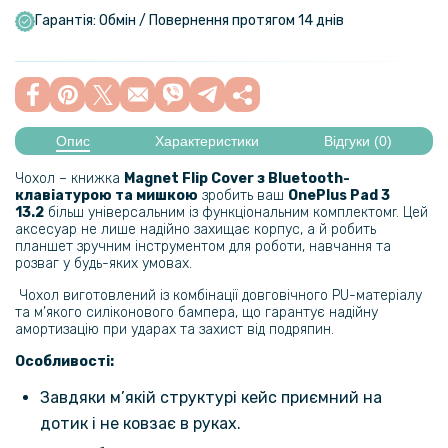
Гарантія: Обмін / Повернення протягом 14 днів
Опис
Характеристики
Відгуки (0)
Чохол – книжка
Magnet Flip Cover з Bluetooth-
клавіатурою та мишкою
зробить ваш
OnePlus Pad 3
13.2
більш універсальним із функціональним комплектомr. Цей
аксесуар не лише надійно захищає корпус, а й робить
планшет зручним інструментом для роботи, навчання та
розваг у будь-яких умовах.
Чохол виготовлений із комбінації довговічного PU-матеріалу
та м’якого силіконового бампера, що гарантує надійну
амортизацію при ударах та захист від подряпин.
Особливості:
Завдяки м’якій структурі кейс приємний на
дотик і не ковзає в руках.